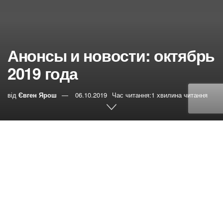
Анонсы и новости: октябрь
2019 года
від
Євген Ярош
06.10.2019
Час читання:1 хвилина читання
0
РЕПОСТИ
Переглядів:
69
Праздник жатвы в общине Харьков-5
https://youtu.be/flNnlsbFMFA