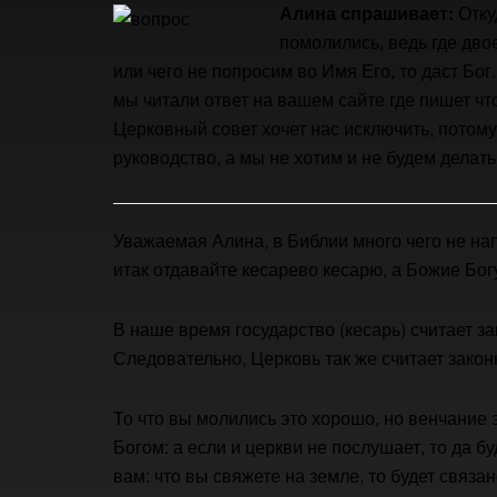
Алина спрашивает:
Отку
помолились, ведь где дво
или чего не попросим во Имя Его, то даст Бог
мы читали ответ на вашем сайте где пишет чт
Церковный совет хочет нас исключить, потому
руководство, а мы не хотим и не будем делать
Уважаемая Алина, в Библии много чего не на
итак отдавайте кесарево кесарю, а Божие Бог
В наше время государство (кесарь) считает за
Следовательно, Церковь так же считает закон
То что вы молились это хорошо, но венчание 
Богом: а если и церкви не послушает, то да б
вам: что вы свяжете на земле, то будет связан