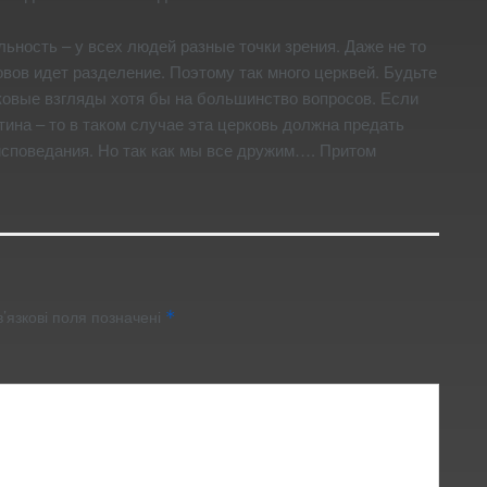
ьность – у всех людей разные точки зрения. Даже не то
вов идет разделение. Поэтому так много церквей. Будьте
аковые взгляды хотя бы на большинство вопросов. Если
стина – то в таком случае эта церковь должна предать
исповедания. Но так как мы все дружим…. Притом
’язкові поля позначені
*