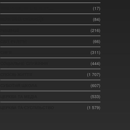
ПРОХАННЯ ПРО МОЛИТВУ
(17)
РЕЛІГІЙНА СВОБОДА
(84)
РЕЦЕНЗІЇ
(216)
СВІТ РЕЛІГІЙ
(66)
СІМ'Я
(311)
СОЦІАЛЬНЕ СЛУЖІННЯ
(444)
СПОСІБ ЖИТТЯ
(1 707)
СУБОТНЯ ШКОЛА
(607)
ЦЕРКВА ТА МЕДІА
(533)
ЦЕРКВА ТА СУСПІЛЬСТВО
(1 579)