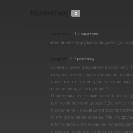
Коментарі
2
читатель
7 років тому
венчание – придумано людьми. для прив
Андрей
7 років тому
Алина. Ничего греховного в этом нету. 
отлучать имеет право только на основ
признает что это не грех, а не совсе
основании идет отлучение?
Почему мы все с вами, а особенно вы(
вот такой позиции церкви? Да, имеет п
проявление – называется злоупотребле
И эти грехи перечислены. Так что друз
властолюбии. Но никак не человеколюб
помогать, прощать…Забыли некоторые л