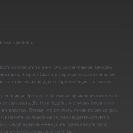
язки к религии.
Пастор согласится с этим. Это самое главное. Церковь
ании греха. Вопрос? Скажите Сергей,если само собрание
м соответствующая процедура нормам общины, на каком
руководящие братья) не боремся с проявлениями именно
раво связывать. Да. Но в подобным случаях именно это
ние властью. Потому что отлучать можно только за грех.
ья, извините, но подобные случаи свидетельствуют о
ии…Задача церкви – не судить, зрить на путь свой,
юди чего на самом деле хочет Бог.