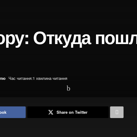
ору: Откуда пош
елю
Час читання:1 хвилина читання
ook
Share on Twitter