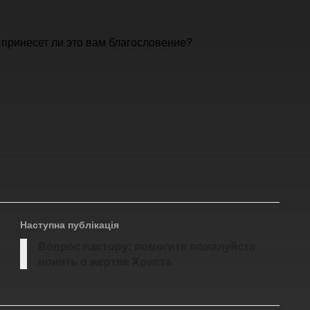
 принесет ли это вам благословение?
Наступна публікація
Вопрос пастору: помогите пожалуйста
понять о жертве Христа