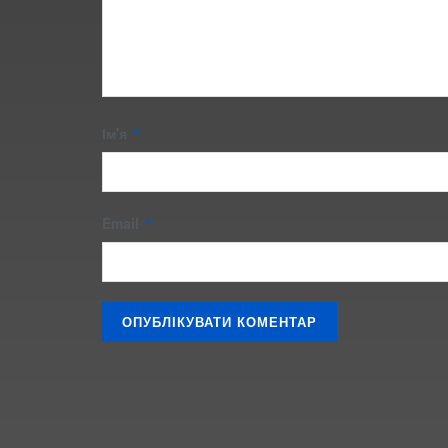
Ім'я
*
Email
*