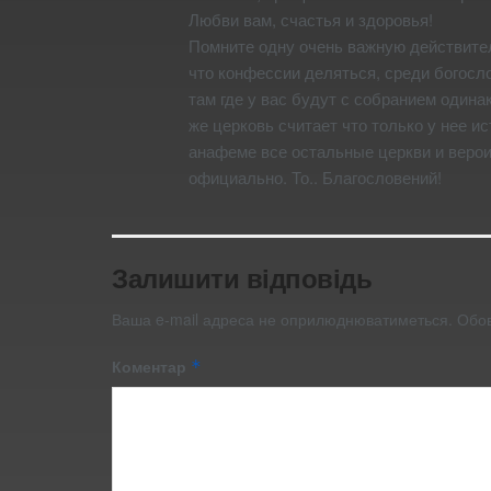
Любви вам, счастья и здоровья!
Помните одну очень важную действител
что конфессии деляться, среди богосло
там где у вас будут с собранием один
же церковь считает что только у нее и
анафеме все остальные церкви и веро
официально. То.. Благословений!
Залишити відповідь
Ваша e-mail адреса не оприлюднюватиметься.
Обов
Коментар
*