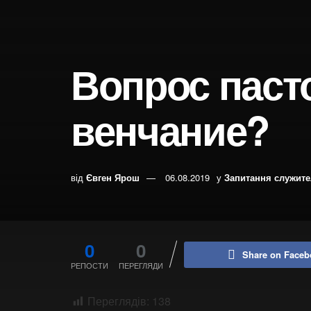
Вопрос паст
венчание?
від
Євген Ярош
06.08.2019
у
Запитання служит
0
0
Share on Faceb
РЕПОСТИ
ПЕРЕГЛЯДИ
Переглядів:
138