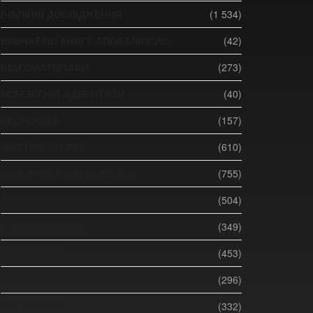
БІБЛІЙНІ ДОСЛІДЖЕННЯ
(1 534)
ВИВЧАЄМО КНИГУ АПОКАЛІПСИС
(42)
ВІДЕОМАТЕРІАЛИ
(273)
ВСЕСВІТНІЙ АДВЕНТИЗМ
(40)
ЕКОНОМІКА
(157)
ЖИТТЄВІ ІСТОРІЇ
(610)
ЗАПИТАННЯ СЛУЖИТЕЛЮ
(755)
ЗДОРОВ'Я
(504)
ІСТОРІЯ ЦЕРКВИ
(349)
МИСТЕЦТВО
(453)
НАУКА ТА РЕЛІГІЯ
(296)
ПЕДАГОГІКА
(332)