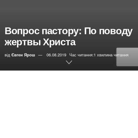
Вопрос пастору: По поводу
жертвы Христа
від
Євген Ярош
06.08.2019
Час читання:1 хвилина читання
0
РЕПОСТИ
Переглядів:
72
Наташа спрашивает:
По поводу