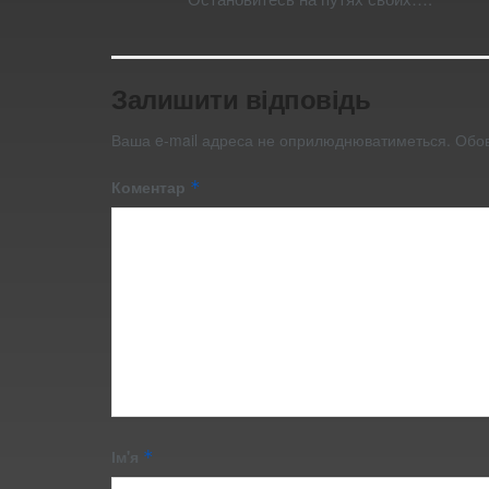
Залишити відповідь
Ваша e-mail адреса не оприлюднюватиметься.
Обов
Коментар
*
Ім'я
*