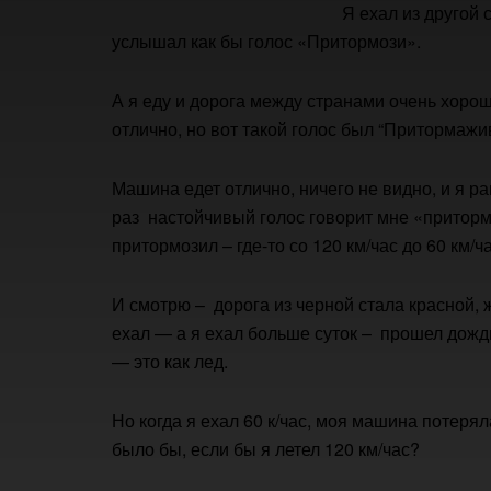
Я ехал из другой 
услышал как бы голос «Притормози».
А я еду и дорога между странами очень хорош
отлично, но вот такой голос был “Притормажи
Машина едет отлично, ничего не видно, и я ра
раз настойчивый голос говорит мне «приторм
притормозил – где-то со 120 км/час до 60 км/ч
И смотрю – дорога из черной стала красной, ж
ехал — а я ехал больше суток – прошел дождь
— это как лед.
Но когда я ехал 60 к/час, моя машина потерял
было бы, если бы я летел 120 км/час?