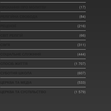
ПРОХАННЯ ПРО МОЛИТВУ
(17)
РЕЛІГІЙНА СВОБОДА
(84)
РЕЦЕНЗІЇ
(216)
СВІТ РЕЛІГІЙ
(66)
СІМ'Я
(311)
СОЦІАЛЬНЕ СЛУЖІННЯ
(444)
СПОСІБ ЖИТТЯ
(1 707)
СУБОТНЯ ШКОЛА
(607)
ЦЕРКВА ТА МЕДІА
(533)
ЦЕРКВА ТА СУСПІЛЬСТВО
(1 579)