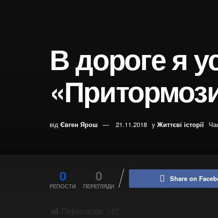
В дороге я 
«Притормоз
від
Євген Ярош
21.11.2018
у
Життєві історії
Ча
0
0
Share on Faceb
РЕПОСТИ
ПЕРЕГЛЯДИ
Переглядів:
127