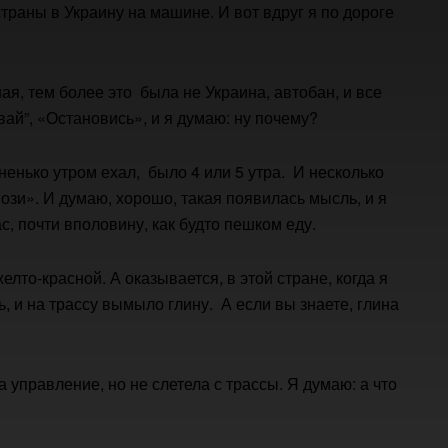
страны в Украину на машине. И вот вдруг я по дороге
ая, тем более это была не Украина, автобан, и все
вай”, «Остановись», и я думаю: ну почему?
ненько утром ехал, было 4 или 5 утра. И несколько
ози». И думаю, хорошо, такая появилась мысль, и я
ас, почти вполовину, как будто пешком еду.
елто-красной. А оказывается, в этой стране, когда я
, и на трассу вымыло глину. А если вы знаете, глина
а управление, но не слетела с трассы. Я думаю: а что