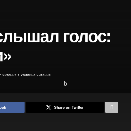
услышал голос:
и»
с читання:1 хвилина читання
ook
Share on Twitter