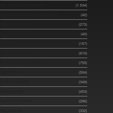
БІБЛІЙНІ ДОСЛІДЖЕННЯ
(1 534)
ВИВЧАЄМО КНИГУ АПОКАЛІПСИС
(42)
ВІДЕОМАТЕРІАЛИ
(273)
ВСЕСВІТНІЙ АДВЕНТИЗМ
(40)
ЕКОНОМІКА
(157)
ЖИТТЄВІ ІСТОРІЇ
(610)
ЗАПИТАННЯ СЛУЖИТЕЛЮ
(755)
ЗДОРОВ'Я
(504)
ІСТОРІЯ ЦЕРКВИ
(349)
МИСТЕЦТВО
(453)
НАУКА ТА РЕЛІГІЯ
(296)
ПЕДАГОГІКА
(332)