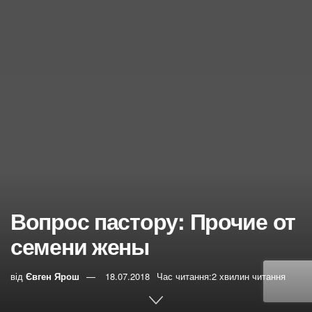
Вопрос пастору: Прочие от
семени жены
від
Євген Ярош
18.07.2018
Час читання:2 хвилин читання