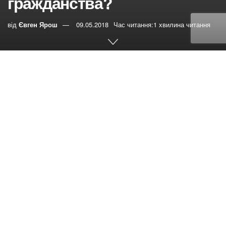
гражданства?
від
Євген Ярош
09.05.2018
Час читання:1 хвилина читання
0
РЕПОСТИ
Переглядів:
45
Алексей спрашивает:
Почему нет
проповеди на тему отказа от какого либо гражданства?
Ведь государственность – это рабство.