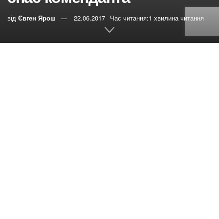
від
Євген Ярош
22.06.2017
Час читання:1 хвилина читання
0
РЕПОСТИ
Переглядів:
768
Слова Иисуса Христа о
любви к врагам в нашей испорченной грехом
человеческой природе порой вызывают недоумение.
Как полюбить человека, который изощрённо издевается
над тобой и хочет тебя убить? К сожалению, не