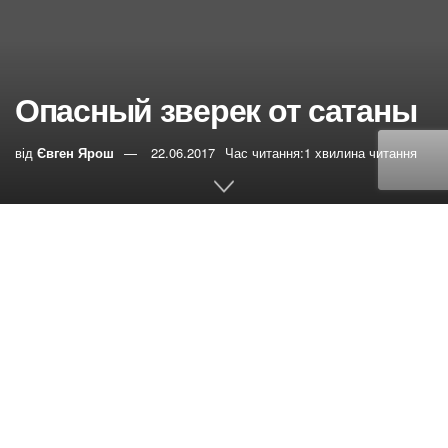
Опасный зверек от сатаны
від
Євген Ярош
22.06.2017
Час читання:1 хвилина читання
0
РЕПОСТИ
Переглядів:
61
Люди мелкого ума