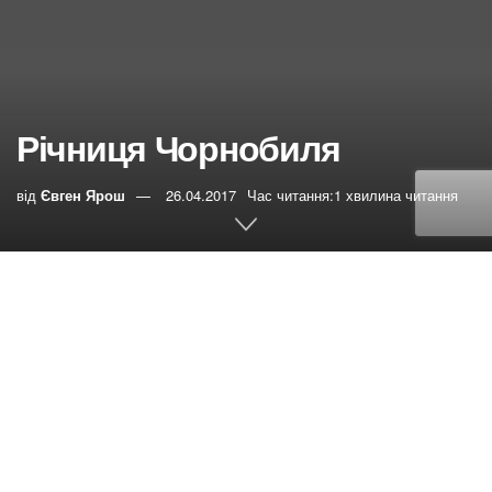
Річниця Чорнобиля
від
Євген Ярош
26.04.2017
Час читання:1 хвилина читання
0
РЕПОСТИ
Переглядів:
26
Пам’ятаю, як першого