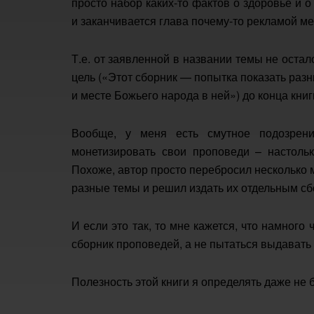
просто набор каких-то фактов о здоровье и
и заканчивается глава почему-то рекламой м
Т.е. от заявленной в названии темы не оста
цель («Этот сборник — попытка показать раз
и месте Божьего народа в ней») до конца книг
Вообще, у меня есть смутное подозрени
монетизировать свои проповеди – настольк
Похоже, автор просто перебросил несколько
разные темы и решил издать их отдельным сб
И если это так, то мне кажется, что намного
сборник проповедей, а не пытаться выдавать 
Полезность этой книги я определять даже не 