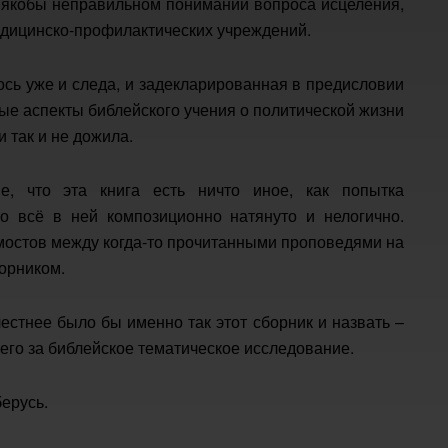
 о якобы неправильном понимании вопроса исцеления,
едицинско-профилактических учреждений.
лось уже и следа, и задекларированная в предисловии
ные аспекты библейского учения о политической жизни
и так и не дожила.
е, что эта книга есть ничто иное, как попытка
о всё в ней композиционно натянуто и нелогично.
 мостов между когда-то прочитанными проповедями на
орником.
 честнее было бы именно так этот сборник и назвать –
его за библейское тематическое исследование.
берусь.