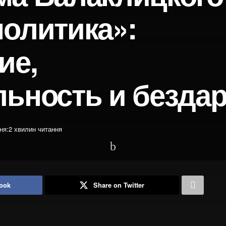
политика»:
ие,
льность и безда
ня:2 хвилин читання
ook
Share on Twitter