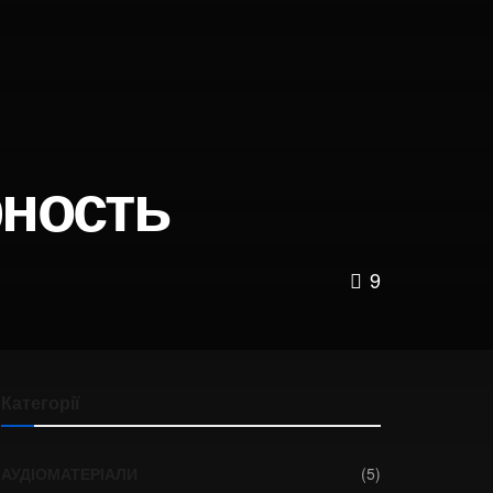
рность
9
Категорії
АУДІОМАТЕРІАЛИ
(5)