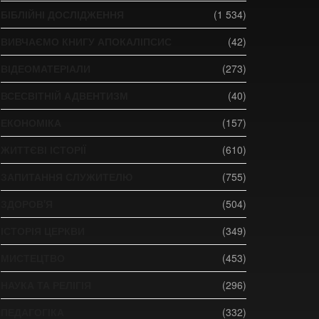
БІБЛІЙНІ ДОСЛІДЖЕННЯ
(1 534)
ВИВЧАЄМО КНИГУ АПОКАЛІПСИС
(42)
ВІДЕОМАТЕРІАЛИ
(273)
ВСЕСВІТНІЙ АДВЕНТИЗМ
(40)
ЕКОНОМІКА
(157)
ЖИТТЄВІ ІСТОРІЇ
(610)
ЗАПИТАННЯ СЛУЖИТЕЛЮ
(755)
ЗДОРОВ'Я
(504)
ІСТОРІЯ ЦЕРКВИ
(349)
МИСТЕЦТВО
(453)
НАУКА ТА РЕЛІГІЯ
(296)
ПЕДАГОГІКА
(332)