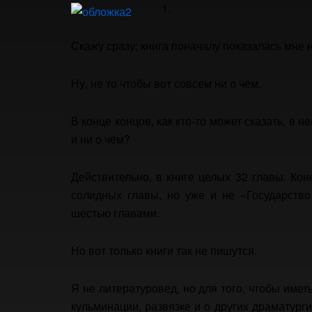
1.
Скажу сразу: книга поначалу показалась мне 
Ну, не то чтобы вот совсем ни о чём.
В конце концов, как кто-то может сказать, в не
и ни о чём?
Действительно, в книге целых 32 главы. Ко
солидных главы, но уже и не «Государств
шестью главами.
Но вот только книги так не пишутся.
Я не литературовед, но для того, чтобы имет
кульминации, развязке и о других драматурги