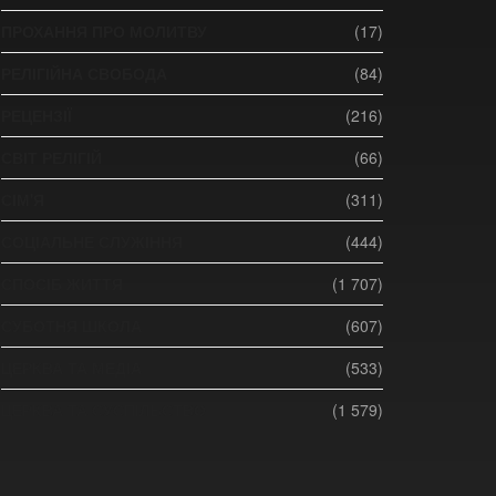
ПРОХАННЯ ПРО МОЛИТВУ
(17)
РЕЛІГІЙНА СВОБОДА
(84)
РЕЦЕНЗІЇ
(216)
СВІТ РЕЛІГІЙ
(66)
СІМ'Я
(311)
СОЦІАЛЬНЕ СЛУЖІННЯ
(444)
СПОСІБ ЖИТТЯ
(1 707)
СУБОТНЯ ШКОЛА
(607)
ЦЕРКВА ТА МЕДІА
(533)
ЦЕРКВА ТА СУСПІЛЬСТВО
(1 579)