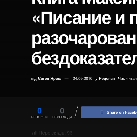
«Писание и 
разочарован
бездоказате
від
Євген Ярош
24.09.2016
у
Рецензії
Час читан
0
0
Share on Faceb
РЕПОСТИ
ПЕРЕГЛЯДИ
Переглядів:
96