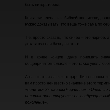
быть литератором.
Книга заявлена как библейское исследован
нужно доказывать, это вещь тоже сама по себ
Т.е. просто сказать, что синее – это черное, 
доказательная база для этого.
И в конце концов, даже понимать знач
общепринятом смысле – это также удел любог
А называть языческого царя Кира словом «п
вам просто неизвестно значение этого терми
«политик» Уинстоном Черчиллем: «
Отличие 
политик ориентируется на следующие выб
поколение».