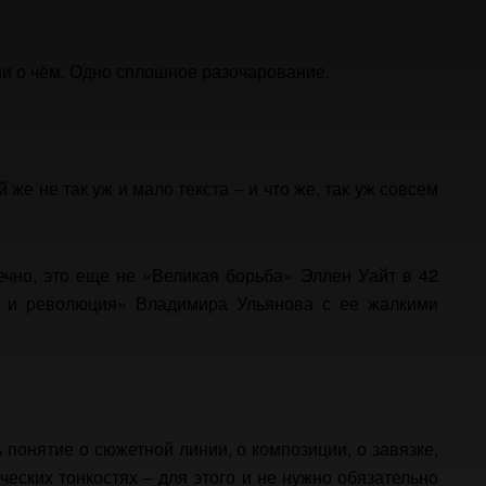
ни о чём. Одно сплошное разочарование.
й же не так уж и мало текста – и что же, так уж совсем
нечно, это еще не «Великая борьба» Эллен Уайт в 42
о и революция» Владимира Ульянова с ее жалкими
ь понятие о сюжетной линии, о композиции, о завязке,
ческих тонкостях – для этого и не нужно обязательно