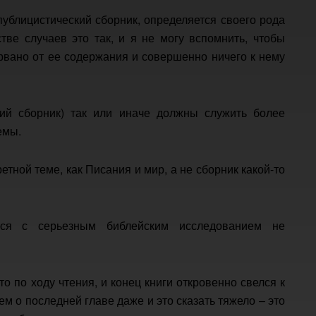
 публицистический сборник, определяется своего рода
тве случаев это так, и я не могу вспомнить, чтобы
орвано от ее содержания и совершенно ничего к нему
кий сборник) так или иначе должны служить более
емы.
ретной теме, как Писания и мир, а не сборник какой-то
ься с серьезным библейским исследованием не
о по ходу чтения, и конец книги откровенно свелся к
м о последней главе даже и это сказать тяжело – это