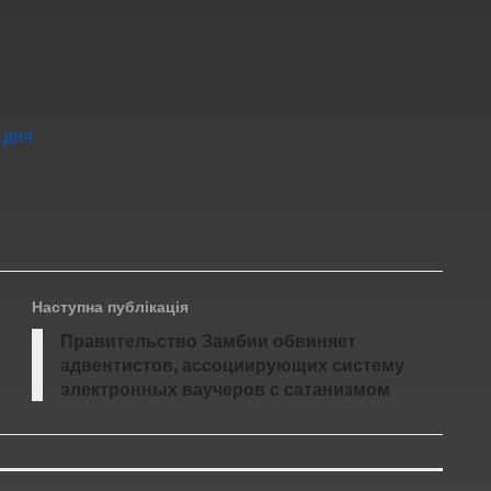
 дня
Наступна публікація
Правительство Замбии обвиняет
адвентистов, ассоциирующих систему
электронных ваучеров с сатанизмом