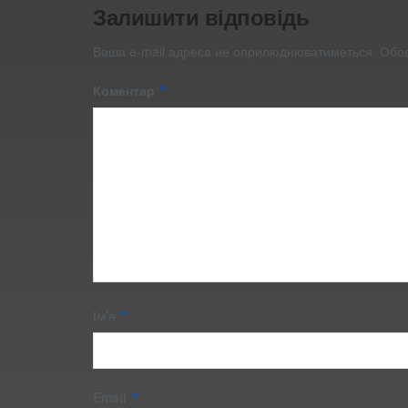
Залишити відповідь
Ваша e-mail адреса не оприлюднюватиметься.
Обов
Коментар
*
Ім'я
*
Email
*