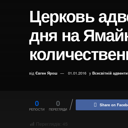
Церковь адв
дня на Ямай
количествен
від
Євген Ярош
01.01.2016
у
Всесвітній адвент
0
0
Share on Faceb
РЕПОСТИ
ПЕРЕГЛЯДИ
Переглядів:
45