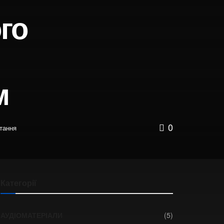
го
м
0
тання
Категорії
АУДІОМАТЕРІАЛИ
(5)