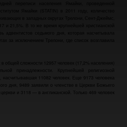
дней переписи населения Ямайки, проведенной
ститутом Ямайки (STATIN) в 2011 году, количество
живающих в западных округах Трелони, Сент-Джеймс,
17 и 21,5%. В то же время крупнейшей христианской
ь адвентистов седьмого дня, которая насчитывала
гах за исключением Трелони, где список возглавила
к в общей сложности 12957 человек (17,2% населения)
льной принадлежности. Крупнейшей религиозной
, насчитывавшая 11082 человек. Еще 9173 человека
ого дня, 9489 заявили о членстве в Церкви Божьего
 церкви и 3118 — в англиканской. Только 469 человек