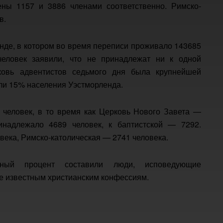
ены 1157 и 3886 членами соответственно. Римско-
в.
нде, в котором во время переписи проживало 143685
человек заявили, что не принадлежат ни к одной
ковь адвентистов седьмого дня была крупнейшей
ли 15% населения Уэстморленда.
 человек, в то время как Церковь Нового Завета —
инадлежало 4689 человек, к баптистской — 7292.
века, Римско-католическая — 2741 человека.
ьный процент составили люди, исповедующие
е известным христианским конфессиям.