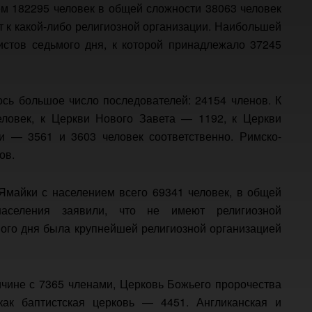
м 182295 человек в общей сложности 38063 человек
т к какой-либо религиозной организации. Наибольшей
стов седьмого дня, к которой принадлежало 37245
сь большое число последователей: 24154 членов. К
еловек, к Церкви Нового Завета — 1192, к Церкви
и — 3561 и 3603 человек соответственно. Римско-
ов.
Ямайки с населением всего 69341 человек, в общей
аселения заявили, что не имеют религиозной
ого дня была крупнейшей религиозной организацией
чине с 7365 членами, Церковь Божьего пророчества
как баптистская церковь — 4451. Англиканская и