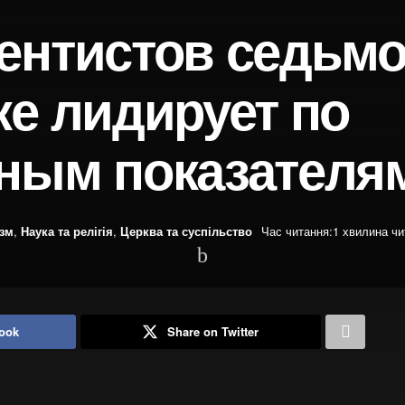
ентистов седьмо
ке лидирует по
ным показателя
изм
,
Наука та релігія
,
Церква та суспільство
Час читання:1 хвилина чи
ook
Share on Twitter