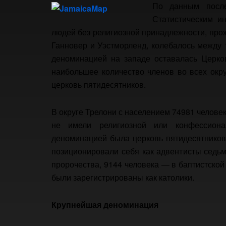
По данным после
Статистическим ин
людей без религиозной принадлежности, про
Ганновер и Уэстморленд, колебалось между 
деноминацией на западе оставалась Церков
наибольшее количество членов во всех окру
церковь пятидесятников.
В округе Трелони с населением 74981 челове
не имели религиозной или конфессиона
деноминацией была церковь пятидесятников
позиционировали себя как адвентисты седьм
пророчества, 9144 человека — в баптистской
были зарегистрированы как католики.
Крупнейшая деноминация