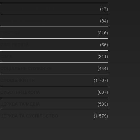
ПРОХАННЯ ПРО МОЛИТВУ
(17)
РЕЛІГІЙНА СВОБОДА
(84)
РЕЦЕНЗІЇ
(216)
СВІТ РЕЛІГІЙ
(66)
СІМ'Я
(311)
СОЦІАЛЬНЕ СЛУЖІННЯ
(444)
СПОСІБ ЖИТТЯ
(1 707)
СУБОТНЯ ШКОЛА
(607)
ЦЕРКВА ТА МЕДІА
(533)
ЦЕРКВА ТА СУСПІЛЬСТВО
(1 579)