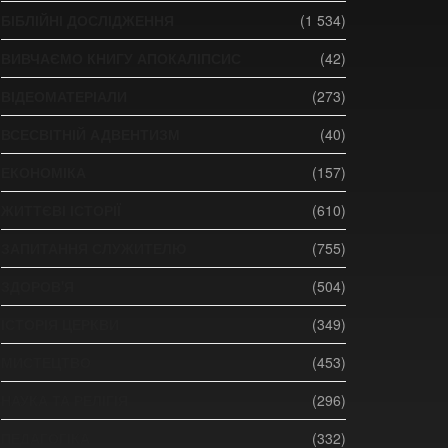
БІБЛІЙНІ ДОСЛІДЖЕННЯ
(1 534)
ВИВЧАЄМО КНИГУ АПОКАЛІПСИС
(42)
ВІДЕОМАТЕРІАЛИ
(273)
ВСЕСВІТНІЙ АДВЕНТИЗМ
(40)
ЕКОНОМІКА
(157)
ЖИТТЄВІ ІСТОРІЇ
(610)
ЗАПИТАННЯ СЛУЖИТЕЛЮ
(755)
ЗДОРОВ'Я
(504)
ІСТОРІЯ ЦЕРКВИ
(349)
МИСТЕЦТВО
(453)
НАУКА ТА РЕЛІГІЯ
(296)
ПЕДАГОГІКА
(332)