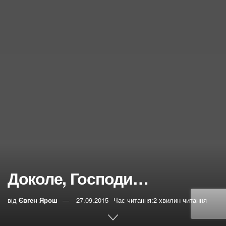
Доколе, Господи…
від
Євген Ярош
27.09.2015
Час читання:2 хвилин читання