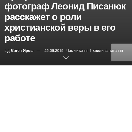
фотограф Леонид Писанюк
расскажет о роли
христианской веры в его
работе
від
Євген Ярош
25.06.2015
Час читання:1 хвилина читання
0
РЕПОСТИ
Переглядів:
31
Фотографируя и снимая на камеру