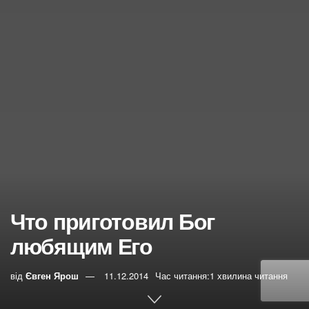
Что приготовил Бог
любящим Его
від
Євген Ярош
11.12.2014
Час читання:1 хвилина читання