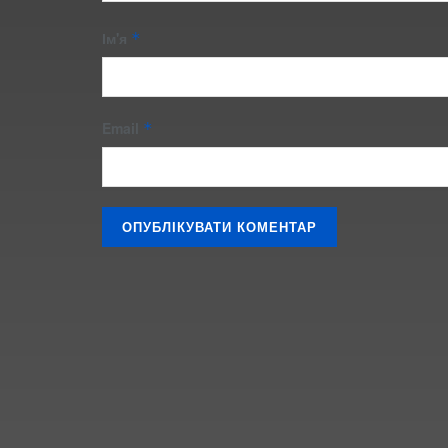
Ім'я
*
Email
*