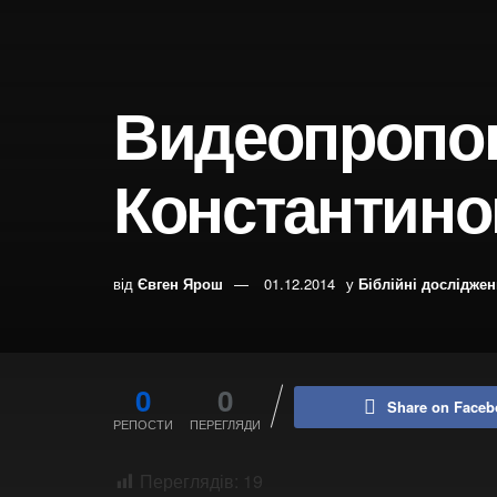
Видеопропо
Константино
від
Євген Ярош
01.12.2014
у
Біблійні дослідже
0
0
Share on Faceb
РЕПОСТИ
ПЕРЕГЛЯДИ
Переглядів:
19