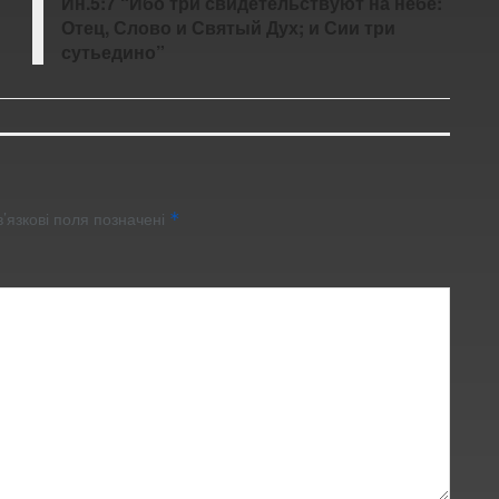
Ин.5:7 “Ибо три свидетельствуют на небе:
Отец, Слово и Святый Дух; и Сии три
сутьедино”
’язкові поля позначені
*