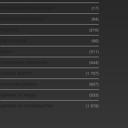
ПРОХАННЯ ПРО МОЛИТВУ
(17)
РЕЛІГІЙНА СВОБОДА
(84)
РЕЦЕНЗІЇ
(216)
СВІТ РЕЛІГІЙ
(66)
СІМ'Я
(311)
СОЦІАЛЬНЕ СЛУЖІННЯ
(444)
СПОСІБ ЖИТТЯ
(1 707)
СУБОТНЯ ШКОЛА
(607)
ЦЕРКВА ТА МЕДІА
(533)
ЦЕРКВА ТА СУСПІЛЬСТВО
(1 579)