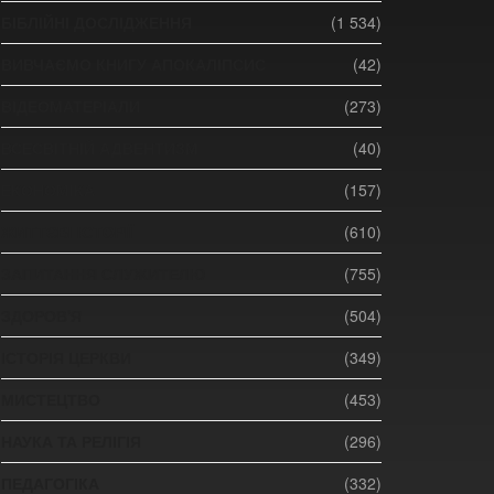
БІБЛІЙНІ ДОСЛІДЖЕННЯ
(1 534)
ВИВЧАЄМО КНИГУ АПОКАЛІПСИС
(42)
ВІДЕОМАТЕРІАЛИ
(273)
ВСЕСВІТНІЙ АДВЕНТИЗМ
(40)
ЕКОНОМІКА
(157)
ЖИТТЄВІ ІСТОРІЇ
(610)
ЗАПИТАННЯ СЛУЖИТЕЛЮ
(755)
ЗДОРОВ'Я
(504)
ІСТОРІЯ ЦЕРКВИ
(349)
МИСТЕЦТВО
(453)
НАУКА ТА РЕЛІГІЯ
(296)
ПЕДАГОГІКА
(332)