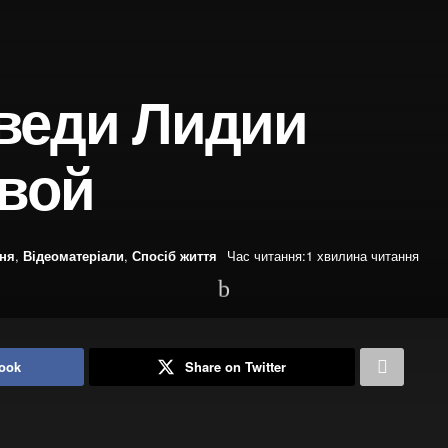
веди Лидии
вой
ння
,
Відеоматеріали
,
Спосіб життя
Час читання:1 хвилина читання
ook
Share on Twitter