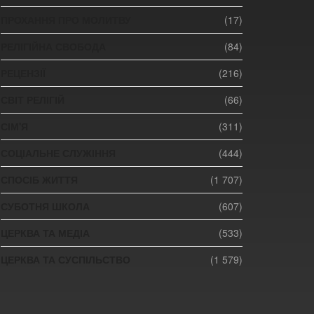
ПРОХАННЯ ПРО МОЛИТВУ
(17)
РЕЛІГІЙНА СВОБОДА
(84)
РЕЦЕНЗІЇ
(216)
СВІТ РЕЛІГІЙ
(66)
СІМ'Я
(311)
СОЦІАЛЬНЕ СЛУЖІННЯ
(444)
СПОСІБ ЖИТТЯ
(1 707)
СУБОТНЯ ШКОЛА
(607)
ЦЕРКВА ТА МЕДІА
(533)
ЦЕРКВА ТА СУСПІЛЬСТВО
(1 579)