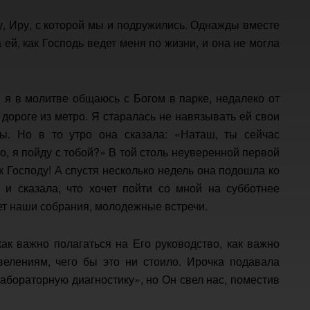
у, Иру, с которой мы и подружились. Однажды вместе
ей, как Господь ведет меня по жизни, и она не могла
и я в молитве общаюсь с Богом в парке, недалеко от
 дороге из метро. Я старалась не навязывать ей свои
ы. Но в то утро она сказала: «Наташ, ты сейчас
, я пойду с тобой?» В той столь неуверенной первой
к Господу! А спустя несколько недель она подошла ко
и сказала, что хочет пойти со мной на субботнее
ет наши собрания, молодежные встречи.
к важно полагаться на Его руководство, как важно
елениям, чего бы это ни стоило. Ирочка подавала
лабораторную диагностику», но Он свел нас, поместив