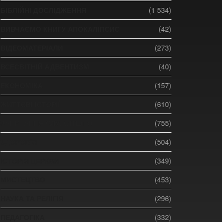
БІБЛІЙНІ ДОСЛІДЖЕННЯ
(1 534)
ВИВЧАЄМО КНИГУ АПОКАЛІПСИС
(42)
ВІДЕОМАТЕРІАЛИ
(273)
ВСЕСВІТНІЙ АДВЕНТИЗМ
(40)
ЕКОНОМІКА
(157)
ЖИТТЄВІ ІСТОРІЇ
(610)
ЗАПИТАННЯ СЛУЖИТЕЛЮ
(755)
ЗДОРОВ'Я
(504)
ІСТОРІЯ ЦЕРКВИ
(349)
МИСТЕЦТВО
(453)
НАУКА ТА РЕЛІГІЯ
(296)
ПЕДАГОГІКА
(332)