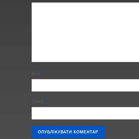
Ім'я
*
Email
*