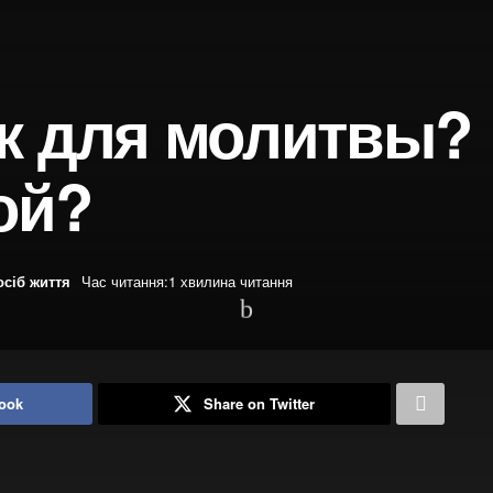
к для молитвы?
ой?
осіб життя
Час читання:1 хвилина читання
ook
Share on Twitter