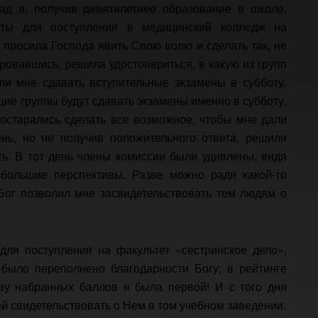
зад я, получив девятилетнее образование в школе,
нты для поступления в медицинский колледж на
о просила Господа явить Свою волю и сделать так, не
рировавшись, решила удостовериться, в какую из групп
ли мне сдавать вступительные экзамены в субботу.
щие группы будут сдавать экзамены именно в субботу.
остарались сделать все возможное, чтобы мне дали
нь, но не получив положительного ответа, решили
ь. В тот день члены комиссии были удивлены, видя
 большие перспективы. Разве можно ради какой-то
Бог позволил мне засвидетельствовать тем людям о
для поступления на факультет «сестринское дело»,
было переполнено благодарности Богу, в рейтинге
ву набранных баллов я была первой! И с того дня
 свидетельствовать о Нем в том учебном заведении.