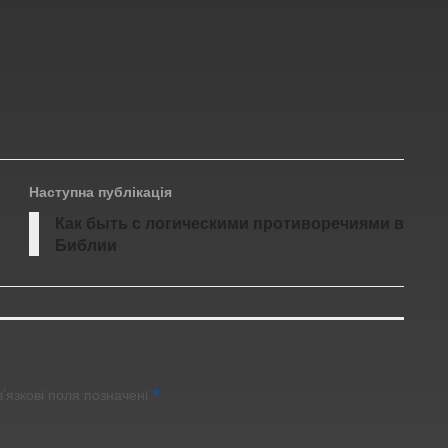
Наступна публікація
Как быть с логическими противоречиями в
Библии
’язкові поля позначені
*