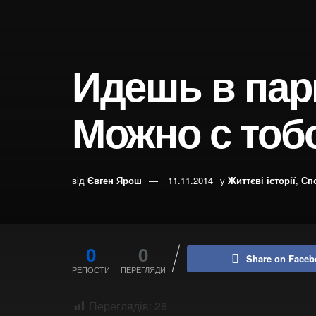
Идешь в пар
Можно с тоб
від
Євген Ярош
11.11.2014
у
Життєві історії
,
Сп
0
0
Share on Faceb
РЕПОСТИ
ПЕРЕГЛЯДИ
Переглядів:
26