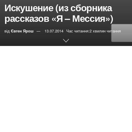
Искушение (из сборника
рассказов «Я – Мессия»)
від
Євген Ярош
13.07.2014
Час читання:2 хвилин читання
0
РЕПОСТИ
Переглядів:
17
«Тогда Иисус возведен был Духом в