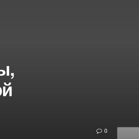
ы,
ой
0