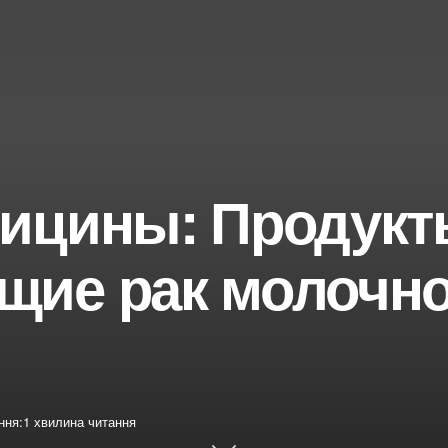
ицины: Продукт
щие рак молочн
ння:1 хвилина читання