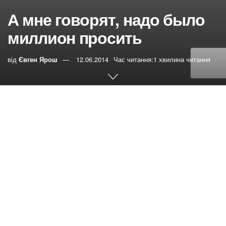
А мне говорят, надо было
миллион просить
від
Євген Ярош
12.06.2014
Час читання:1 хвилина читання
0
РЕПОСТИ
Переглядів:
23
Крещение я приняла в 1992