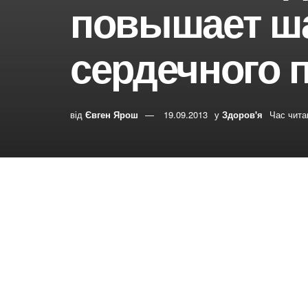
повышает ш
сердечного 
від
Євген Ярош
19.09.2013
у
Здоров'я
Час чита
0
0
Share on Face
РЕПОСТИ
ПЕРЕГЛЯДИ
Переглядів:
10
По данным исследования, нед
JAMA Internal Medicine
, люди, 
сердечного приступа, имеют б