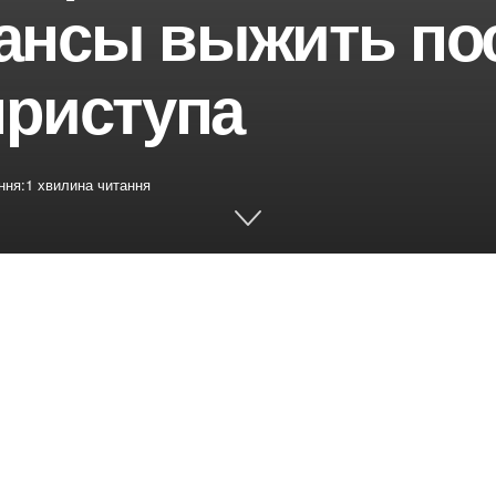
ансы выжить по
приступа
ння:1 хвилина читання
book
Share on Twitter
авно опубликованного в международном журнале
которые улучшили свои привычки питания после
ольше шансов выжить.