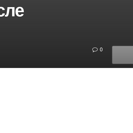
сле
0
Категорії
АУДІОМАТЕРІАЛИ
(5)
БІБЛІЙНІ ДОСЛІДЖЕННЯ
(1 534)
ВИВЧАЄМО КНИГУ АПОКАЛІПСИС
(42)