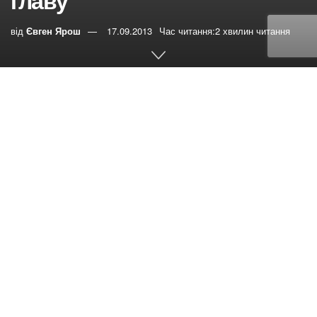
главу
від
Євген Ярош
17.09.2013
Час читання:2 хвилин читання
0
РЕПОСТИ
Переглядів:
168
Давайте вспомним историю
Вавилона, древнюю и самую древнюю. После
рассмотрим духовное значение Вавилона и его