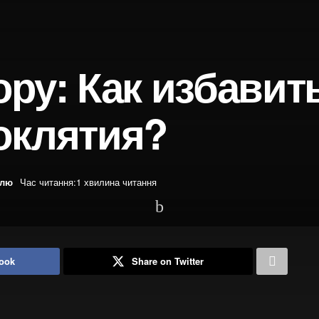
ру: Как избавит
оклятия?
елю
Час читання:1 хвилина читання
ook
Share on Twitter