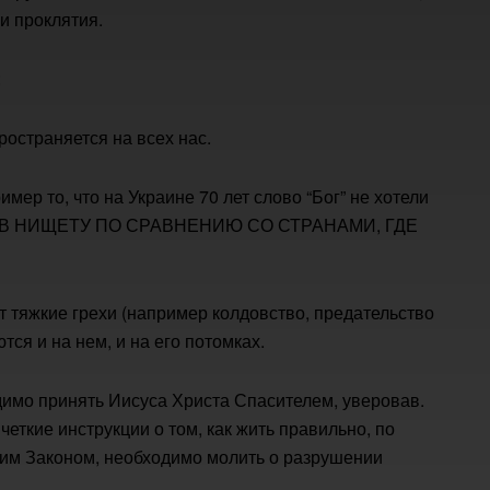
и проклятия.
:
ространяется на всех нас.
ер то, что на Украине 70 лет слово “Бог” не хотели
ИСЬ В НИЩЕТУ ПО СРАВНЕНИЮ СО СТРАНАМИ, ГДЕ
ет тяжкие грехи (например колдовство, предательство
ются и на нем, и на его потомках.
имо принять Иисуса Христа Спасителем, уверовав.
еткие инструкции о том, как жить правильно, по
ьим Законом, необходимо молить о разрушении