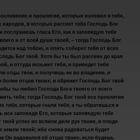
агословение и проклятие, которые изложил я тебе,
х народов, в которых рассеет тебя Господь Бог
и послушаешь гласа Его, как я заповедую тебе
воего и от всей души твоей, – тогда Господь Бог
ится над тобою, и опять соберет тебя от всех
сподь Бог твой. Хотя бы ты был рассеян до края
вой, и оттуда возьмет тебя, и приведет тебя
и отцы твои, и получишь ее во владение, и
 более отцов твоих; и обрежет Господь Бог твой
тобы ты любил Господа Бога твоего от всего
жить тебе; тогда Господь Бог твой все проклятия
х тебя, которые гнали тебя, а ты обратишься и
ь все заповеди Его, которые заповедую тебе
 твой успех во всяком деле рук твоих, в плоде
де земли твоей; ибо снова радоваться будет
как Он радовался об отцах твоих, если будешь