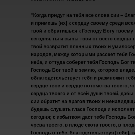
“Когда придут на тебя все слова сии – бл
и примешь [их] к сердцу своему среди все
твой и обратишься к Господу Богу твоему 
сегодня, ты и сыны твои от всего сердца т
твой возвратит пленных твоих и умилосерд
народов, между которыми рассеет тебя Го
неба, и оттуда соберет тебя Господь Бог т
Господь Бог твой в землю, которою владел
облагодетельствует тебя и размножит тебя
сердце твое и сердце потомства твоего, ч
сердца твоего и от всей души твоей, дабы 
сии обратит на врагов твоих и ненавидящи
будешь слушать гласа Господа и исполнят
сегодня; с избытком даст тебе Господь Бог
чрева твоего, в плоде скота твоего, в пло
Господь о тебе, благодетельствуя [тебе], 