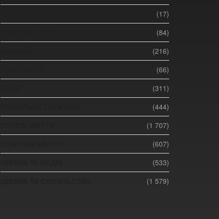
ПРОХАННЯ ПРО МОЛИТВУ
(17)
РЕЛІГІЙНА СВОБОДА
(84)
РЕЦЕНЗІЇ
(216)
СВІТ РЕЛІГІЙ
(66)
СІМ'Я
(311)
СОЦІАЛЬНЕ СЛУЖІННЯ
(444)
СПОСІБ ЖИТТЯ
(1 707)
СУБОТНЯ ШКОЛА
(607)
ЦЕРКВА ТА МЕДІА
(533)
ЦЕРКВА ТА СУСПІЛЬСТВО
(1 579)