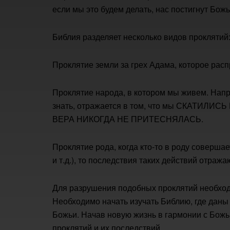
если мы это будем делать, нас постигнут Божь
Библия разделяет несколько видов проклятий
Проклятие земли за грех Адама, которое расп
Проклятие народа, в котором мы живем. Наприм
знать, отражается в том, что мы СКАТИЛ
ВЕРА НИКОГДА НЕ ПРИТЕСНЯЛАСЬ.
Проклятие рода, когда кто-то в роду соверша
и т.д.), то последствия таких действий отража
Для разрушения подобных проклятий необход
Необходимо начать изучать Библию, где даны ч
Божьи. Начав новую жизнь в гармонии с Бож
проклятий и их последствий.