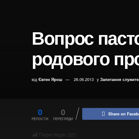
Вопрос пасто
родового пр
від
Євген Ярош
26.06.2013
у
Запитання служит
0
0
Share on Faceb
РЕПОСТИ
ПЕРЕГЛЯДИ
Переглядів:
221