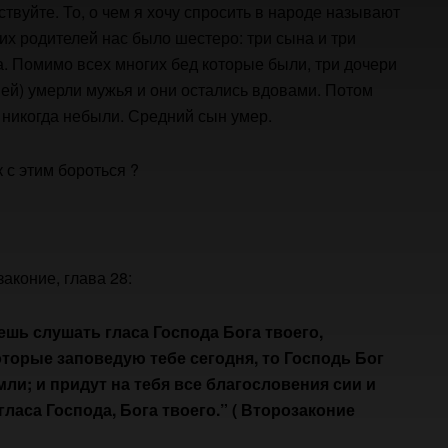
твуйте. То, о чем я хочу спросить в народе называют
оих родителей нас было шестеро: три сына и три
а. Помимо всех многих бед которые были, три дочери
ней) умерли мужья и они остались вдовами. Потом
 никогда небыли. Средний сын умер.
к с этим бороться ?
аконие, глава 28:
дешь слушать гласа Господа Бога твоего,
оторые заповедую тебе сегодня, то Господь Бог
ли; и придут на тебя все благословения сии и
гласа Господа, Бога твоего.” ( Второзаконие