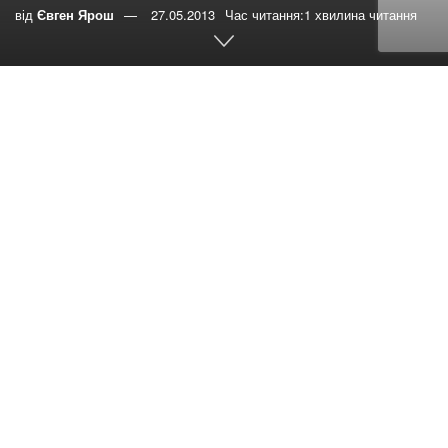
від
Євген Ярош
27.05.2013
Час читання:1 хвилина читання
0
РЕПОСТИ
Переглядів:
14
GAiN@ESD – это
Глобальная Адвентистская Интернет Сеть Евро-
Азиатского Дивизиона, состоящая из интернет
Евангелистов, руководителей Отдела Информации,
лидеров которые используют современные технологии
для выполнения миссии церкви.
17-19 июня GAiN@ESD собирает вместе IT-
профессионалов с разных уголков Евро-Азиатского
Дивизиона, а также представителей Генеральной