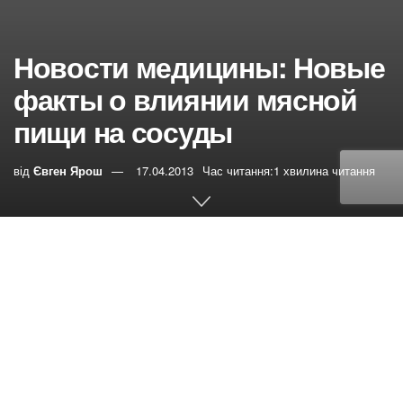
Новости медицины: Новые
факты о влиянии мясной
пищи на сосуды
від
Євген Ярош
17.04.2013
Час читання:1 хвилина читання
0
РЕПОСТИ
Переглядів:
13
Американские исследователи
сделали новые открытия о том, что мясо вызывает
болезни сердечно-сосудистой системы.