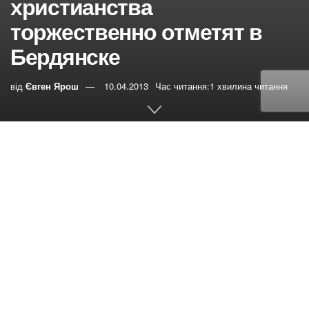
христианства
торжественно отметят в
Бердянске
від
Євген Ярош
10.04.2013
Час читання:1 хвилина читання
0
РЕПОСТИ
Переглядів:
14
В июле на территории
Украины, России и Белоруссии пройдут торжества,