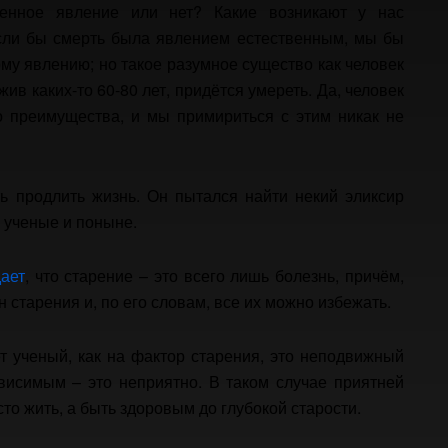
венное явление или нет? Какие возникают у нас
сли бы смерть была явлением естественным, мы бы
ому явлению; но такое разумное существо как человек
ив каких-то 60-80 лет, придётся умереть. Да, человек
о преимущества, и мы примириться с этим никак не
ь продлить жизнь. Он пытался найти некий эликсир
ь ученые и поныне.
ает
, что старение – это всего лишь болезнь, причём,
 старения и, по его словам, все их можно избежать.
ет ученый, как на фактор старения, это неподвижный
ависимым – это неприятно. В таком случае приятней
то жить, а быть здоровым до глубокой старости.