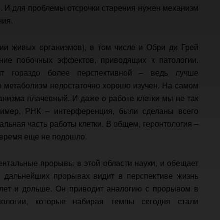
я. И для проблемы отсрочки старения нужен механизм
ния.
нии живых организмов), в том числе и Обри ди Грей
ение побочных эффектов, приводящих к патологии.
ит гораздо более перспективной – ведь лучше
что метаболизм недостаточно хорошо изучен. На самом
анизма плачевный. И даже о работе клетки мы не так
пример, РНК – интерференция, были сделаны всего
альная часть работы клетки. В общем, геронтология –
о время еще не подошло.
нтальные прорывы в этой области науки, и обещает
в дальнейших прорывах видит в перспективе жизнь
 лет и дольше. Он приводит аналогию с прорывом в
нологии, которые набирая темпы сегодня стали