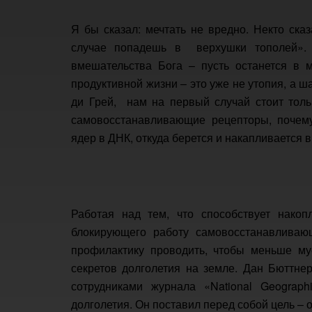
Я бы сказал: мечтать не вредно. Некто ска
случае попадешь в верхушки тополей».
вмешательства Бога – пусть останется в м
продуктивной жизни – это уже не утопия, а ш
ди Грей, нам на первый случай стоит толь
самовосстанавливающие рецепторы, почему
ядер в ДНК, откуда берется и накапливается 
Работая над тем, что способствует нако
блокирующего работу самовосстанавливающ
профилактику проводить, чтобы меньше му
секретов долголетия на земле. Дан Бюттнер
сотрудниками журнала «National Geogra
долголетия. Он поставил перед собой цель – 