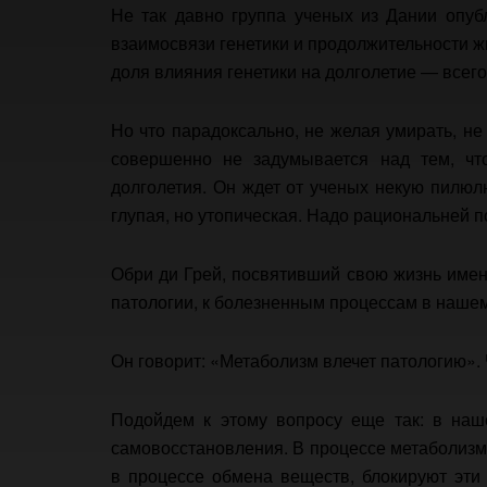
Не так давно группа ученых из Дании опуб
взаимосвязи генетики и продолжительности ж
доля влияния генетики на долголетие — всего 
Но что парадоксально, не желая умирать, н
совершенно не задумывается над тем, чт
долголетия. Он ждет от ученых некую пилюл
глупая, но утопическая. Надо рациональней п
Обри ди Грей, посвятивший свою жизнь именн
патологии, к болезненным процессам в нашем
Он говорит: «Метаболизм влечет патологию».
Подойдем к этому вопросу еще так: в наш
самовосстановления. В процессе метаболизм
в процессе обмена веществ, блокируют эти