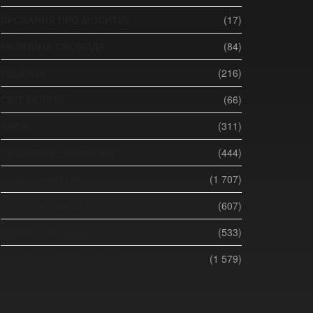
ПРОХАННЯ ПРО МОЛИТВУ
(17)
РЕЛІГІЙНА СВОБОДА
(84)
РЕЦЕНЗІЇ
(216)
СВІТ РЕЛІГІЙ
(66)
СІМ'Я
(311)
СОЦІАЛЬНЕ СЛУЖІННЯ
(444)
СПОСІБ ЖИТТЯ
(1 707)
СУБОТНЯ ШКОЛА
(607)
ЦЕРКВА ТА МЕДІА
(533)
ЦЕРКВА ТА СУСПІЛЬСТВО
(1 579)