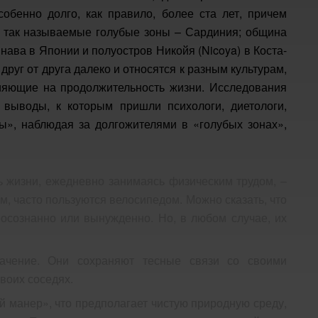
обенно долго, как правило, более ста лет, причем
о так называемые голубые зоны – Сардиния; община
нава в Японии и полуостров Никойя (Nicoya) в Коста-
 друг от друга далеко и относятся к разным культурам,
ияющие на продолжительность жизни. Исследования
выводы, к которым пришли психологи, диетологи,
ы», наблюдая за долгожителями в «голубых зонах»,
 жизни, ежедневно занимаясь физическим трудом, –
, часто пользуются велосипедом. Можно сказать, что
еосознанно или вынужденно. Но, в любом случае, их
ение. Они сохраняют тесные связи со своими
воих соседях.
й манер», что предполагает чистую природную среду,