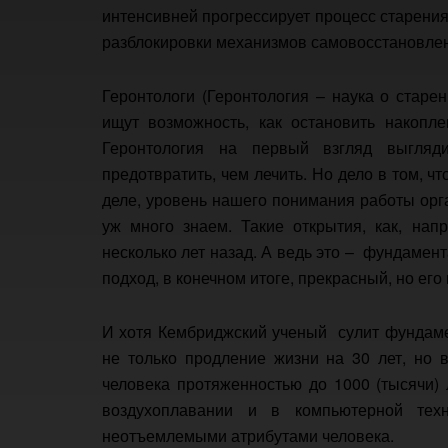
интенсивней прогрессирует процесс старени
разблокировки механизмов самовосстановле
Геронтологи (Геронтология – наука о старе
ищут возможность, как остановить накопл
Геронтология на первый взгляд выгляд
предотвратить, чем лечить. Но дело в том, 
деле, уровень нашего понимания работы орг
уж много знаем. Такие открытия, как, на
несколько лет назад. А ведь это – фундамент
подход, в конечном итоге, прекрасный, но ег
И хотя Кембриджский ученый сулит фундаме
не только продление жизни на 30 лет, но 
человека протяженностью до 1000 (тысячи)
воздухоплавании и в компьютерной тех
неотъемлемыми атрибутами человека.