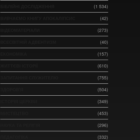
БІБЛІЙНІ ДОСЛІДЖЕННЯ
(1 534)
ВИВЧАЄМО КНИГУ АПОКАЛІПСИС
(42)
ВІДЕОМАТЕРІАЛИ
(273)
ВСЕСВІТНІЙ АДВЕНТИЗМ
(40)
ЕКОНОМІКА
(157)
ЖИТТЄВІ ІСТОРІЇ
(610)
ЗАПИТАННЯ СЛУЖИТЕЛЮ
(755)
ЗДОРОВ'Я
(504)
ІСТОРІЯ ЦЕРКВИ
(349)
МИСТЕЦТВО
(453)
НАУКА ТА РЕЛІГІЯ
(296)
ПЕДАГОГІКА
(332)