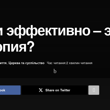
и эффективно – 
опия?
иття
,
Церква та суспільство
Час читання:2 хвилин читання
ook
Share on Twitter