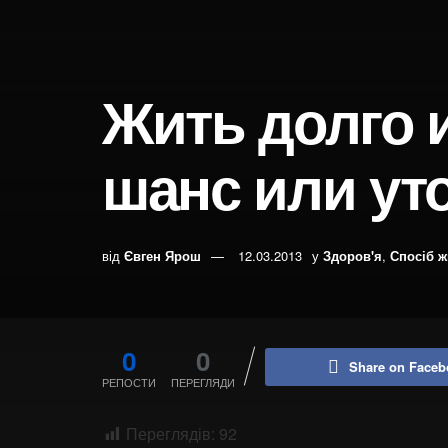
Жить долго 
шанс или ут
від
Євген Ярош
12.03.2013
у
Здоров'я
,
Спосіб ж
0
0
Share on Faceb
РЕПОСТИ
ПЕРЕГЛЯДИ
Переглядів:
92