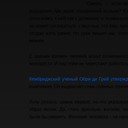
Смерть – естест
ощущения при звуке похоронной музыки? Е
относились к ней как к должному и нормальн
не может согласиться с мыслью, что ему, прож
создан жить вечно. Но грех лишил нас этог
можем.
С давних времен человек искал возможност
молодости. И над этим не перестают работат
Кембриджский ученый Обри ди Грей утвержд
излечимая. Он выдвигает семь главных причин
Хочу сказать: самое первое, на что указыва
образ жизни. Да, стать дряхлым, жалким, з
было бы умереть. Желание человека – не прос