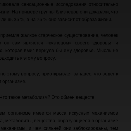
ликовала сенсационные исследования относительно
изни. На примере группы близнецов они доказали, что
лишь 25 %, а на 75 % оно зависит от образа жизни.
е приемля жалкое старческое существование, человек
о он сам является «кузнецом» своего здоровья и
ю, которая вмиг вернула бы ему здоровье. Мысль не
одходить к этому вопросу.
о этому вопросу, приоткрывает занавес, что ведет к
 организме.
 Что такое метаболизм? Это обмен веществ.
ем организме имеется масса искусных механизмов
а, метаболиты, вещества, образующиеся в организме
 механизмы, и чем сильней они заблокированы, тем