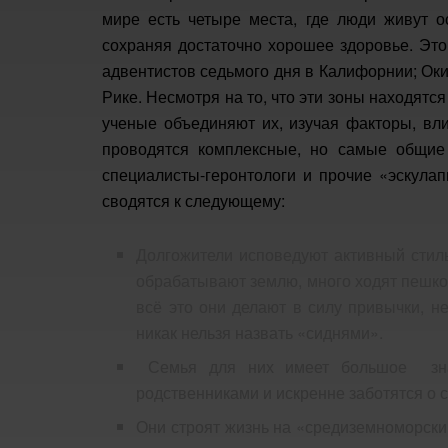
мире есть четыре места, где люди живут ос
сохраняя достаточно хорошее здоровье. Эт
адвентистов седьмого дня в Калифорнии; Оки
Рике. Несмотря на то, что эти зоны находятся
ученые объединяют их, изучая факторы, вл
проводятся комплексные, но самые общие 
специалисты-геронтологи и прочие «эскулап
сводятся к следующему:
Долгожители исповедуют активный стиль
обрабатывают землю, много ходят пешком
всё это они делают в силу привычки, н
никак нельзя назвать «сиднями».
Семья для них имеет большое знач
родственниками и искренне заботятся о с
Они строят жизнь на «средиземноморски