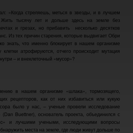
зал: «Когда стреляешь, меться в звезды, и в лучшем
 Жить тысячу лет и дольше здесь на земле без
ечтах и грезах, но прибавить несколько десятков
анс. Из тех причин старения, которые выдвигает Обри
ко знать, что именно блокирует в нашем организме
 клетки атрофируются, отчего происходит мутация
внутри – и внеклеточный «мусор»?
плению в нашем организме «шлака», тормозящего,
их рецепторов, как от них избавиться или кукую
сора было у нас, – ученые провели исследование
 (Dan Buettner), основатель проекта, объединился с
phic» и лучшими учеными, исследующими вопросы
обнаружить места на земле, где люди живут дольше по