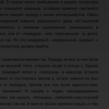
ей. В начале моего пребывания в церкви, посмотрел
е показался наивным, особенно комично смотрелся
ента говорит правду о жизни рок-музыкантов. Образ
рокуреной комнате заброшеного дома, обставленой
 мебелью и мелкими насекомыми, умирающего в
ине, или от «передоза», или «порезанным» за долги,
ьно так. Но это ожидаемый, «нормальный» вариант, к
исполнитель должен прийти.
 заканчивали именно так. Правда, не все из них были
ые музыкой (типа «слушать везде и всегда»). Однако
 знакомый попал в «психушку» и навсегда остался
мозг от постоянных запоев и, кстати, именно он был
 от передоза, причём все они были адвентистами.
м причинам? Я говорю о людях, преждевременно
ого, так сказать, «ботаника», любителя классической
кончил так же. И мне не хватит времени писать о том,