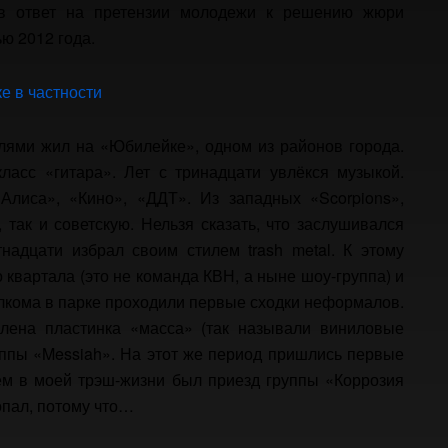
 в ответ на претензии молодежи к решению жюри
ю 2012 года.
е в частности
елями жил на «Юбилейке», одном из районов города.
ласс «гитара». Лет с тринадцати увлёкся музыкой.
Алиса», «Кино», «ДДТ». Из западных «Scorpions»,
так и советскую. Нельзя сказать, что заслушивался
надцати избрал своим стилем trash metal. К этому
 квартала (это не команда КВН, а ныне шоу-группа) и
олкома в парке проходили первые сходки неформалов.
лена пластинка «масса» (так называли виниловые
группы «Messiah». На этот же период пришлись первые
ем в моей трэш-жизни был приезд группы «Коррозия
попал, потому что…