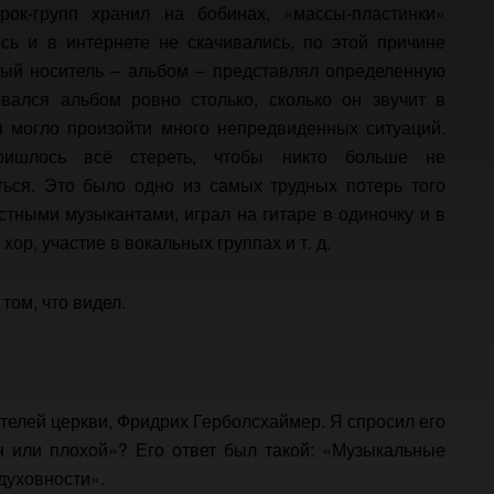
ок-групп хранил на бобинах, «массы-пластинки»
сь и в интернете не скачивались, по этой причине
ый носитель – альбом – представлял определенную
вался альбом ровно столько, сколько он звучит в
 могло произойти много непредвиденных ситуаций.
ришлось всё стереть, чтобы никто больше не
ься. Это было одно из самых трудных потерь того
стными музыкантами, играл на гитаре в одиночку и в
ор, участие в вокальных группах и т. д.
 том, что видел.
ителей церкви, Фридрих Герболсхаймер. Я спросил его
н или плохой»? Его ответ был такой: «Музыкальные
духовности».