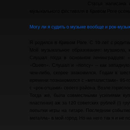
Статья написана
музыкального фестиваля в Кривом Роге осень
Могу ли я судить о музыке вообще и рок-музык
Я родился в Кривом Роге. С 10 лет с родит
Моё музыкальное образование: музшкола, к
Слушал тогда в основном ленинградцев: «
«Queen».
Слушал и «попсу» – как западную, 
чем-либо, скорее знакомился. Годам к шест
времени познакомился с «металистами» 95-го
с «рок-отцами» своего района. Возле горисп
Тогда же, была совместными усилиями куп
пластинки) аж за 120 советских рублей (!) 
попытки игры на гитаре. Последним событи
металла» в мой город. Но на него так я и не 