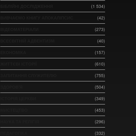
БІБЛІЙНІ ДОСЛІДЖЕННЯ
(1 534)
ВИВЧАЄМО КНИГУ АПОКАЛІПСИС
(42)
ВІДЕОМАТЕРІАЛИ
(273)
ВСЕСВІТНІЙ АДВЕНТИЗМ
(40)
ЕКОНОМІКА
(157)
ЖИТТЄВІ ІСТОРІЇ
(610)
ЗАПИТАННЯ СЛУЖИТЕЛЮ
(755)
ЗДОРОВ'Я
(504)
ІСТОРІЯ ЦЕРКВИ
(349)
МИСТЕЦТВО
(453)
НАУКА ТА РЕЛІГІЯ
(296)
ПЕДАГОГІКА
(332)