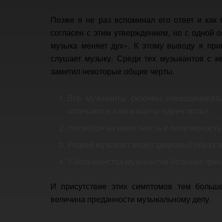
Позже я не раз вспоминал его ответ и как
согласен с этим утверждением, но с одной 
музыка меняет дух». К этому выводу я при
слушает музыку. Среди тех музыкантов с к
заметил некоторые общие черты.
Все музыканты склонны переоценивать
отличаются и музыканты-адвентисты).
Несмотря на известность и популярность
Редкий музыкант ведёт здоровый образ ж
У большинства музыкантов большие фи
И присутствие этих симптомов тем больше
величина преданности музыкальному делу.