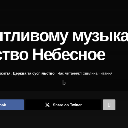
нтливому музык
ство Небесное
 життя
,
Церква та суспільство
Час читання:1 хвилина читання
ook
Share on Twitter