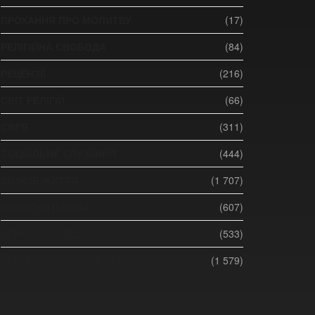
ПРОХАННЯ ПРО МОЛИТВУ
(17)
РЕЛІГІЙНА СВОБОДА
(84)
РЕЦЕНЗІЇ
(216)
СВІТ РЕЛІГІЙ
(66)
СІМ'Я
(311)
СОЦІАЛЬНЕ СЛУЖІННЯ
(444)
СПОСІБ ЖИТТЯ
(1 707)
СУБОТНЯ ШКОЛА
(607)
ЦЕРКВА ТА МЕДІА
(533)
ЦЕРКВА ТА СУСПІЛЬСТВО
(1 579)