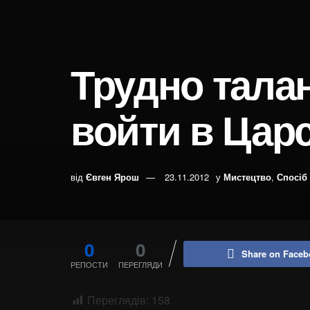
Трудно тала
войти в Цар
від
Євген Ярош
23.11.2012
у
Мистецтво
,
Спосіб
0
0
Share on Faceb
РЕПОСТИ
ПЕРЕГЛЯДИ
Переглядів:
158