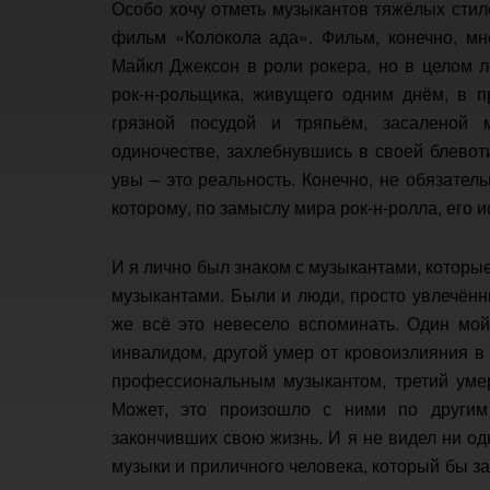
Особо хочу отметь музыкантов тяжёлых стил
фильм «Колокола ада». Фильм, конечно, мн
Майкл Джексон в роли рокера, но в целом л
рок-н-рольщика, живущего одним днём, в п
грязной посудой и тряпьём, засаленой
одиночестве, захлебнувшись в своей блевот
увы – это реальность. Конечно, не обязател
которому, по замыслу мира рок-н-ролла, его 
И я лично был знаком с музыкантами, которые
музыкантами. Были и люди, просто увлечённ
же всё это невесело вспоминать. Один мой
инвалидом, другой умер от кровоизлияния в 
профессиональным музыкантом, третий умер
Может, это произошло с ними по други
закончивших свою жизнь. И я не видел ни одн
музыки и приличного человека, который бы за