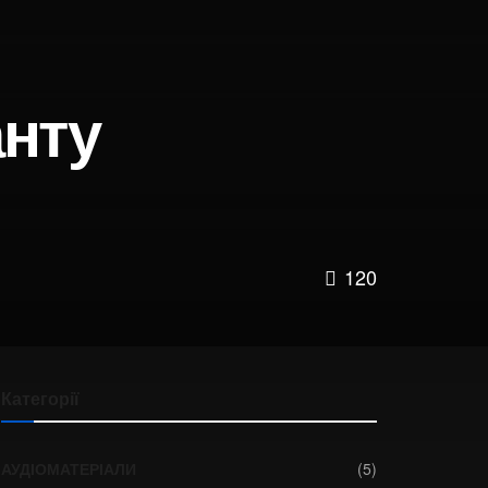
анту
120
Категорії
АУДІОМАТЕРІАЛИ
(5)