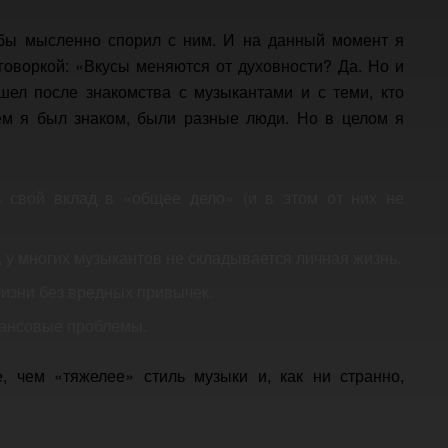
 бы мысленно спорил с ним. И на данный момент я
оговоркой: «Вкусы меняются от духовности? Да. Но и
шел после знакомства с музыкантами и с теми, кто
ем я был знаком, были разные люди. Но в целом я
 свой вклад в «общее дело» (и в этом от них не
, у многих музыкантов не складывается личная жизнь.
изни без вредных привычек.
нансовые проблемы.
, чем «тяжелее» стиль музыки и, как ни странно,