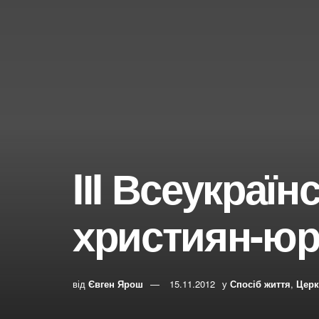
IІI Всеукраї
християн-юр
від
Євген Ярош
15.11.2012
у
Спосіб життя
,
Церк