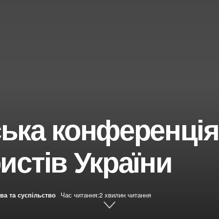
нська конференція
истів України
ва та суспільство
Час читання:2 хвилин читання