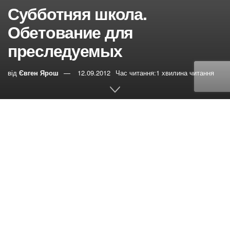
Субботняя школа.
Обетование для
преследуемых
від
Євген Ярош
12.09.2012
Час читання:1 хвилина читання
0
РЕПОСТИ
Переглядів:
23
Библейские тексты:
2Фес.1:1-12
;
Ин.16:18
;
Рим.2:5;
12:19
;
Откр.16:4-7; 20:1-6
;
Ин.14:1-3
Памятный текст:
Для сего и молимся всегда за вас,
чтобы Бог наш соделал вас достойными звания и
совершил всякое благоволение благости и дело