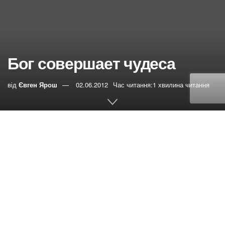
Бог совершает чудеса
від
Євген Ярош
02.06.2012
Час читання:1 хвилина читання
0
РЕПОСТИ
Переглядів:
63
13 мая мы с моей сестрой Юлей пошли гулять на
набережную, Погода стояла летняя, жарко. Взяли с
собой фотоаппарат, чтоб сделать несколько снимков
над водой. На берегу увидели интересное дерево,
ствол которого рос параллельно земле, а ветви