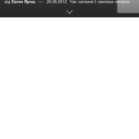
від
Євген Ярош
20.05.2012
Час читання:1 хвилина читання
0
РЕПОСТИ
Переглядів:
65
З ініціативи Асоціації молодих християн-підприємців та
за участю Християнського центру розвитку
підприємництва «Успіх» (м. Тернопіль)
з 31 травня по 2 червня в Києві відбудеться семінар
«Принципи біблійного підприємництва»
Досвідчені викладачі й бізнесмени-практики
допоможуть вам розібратися з такими проблемами:
Розуміння біблійного підприємництва та його
принципів.