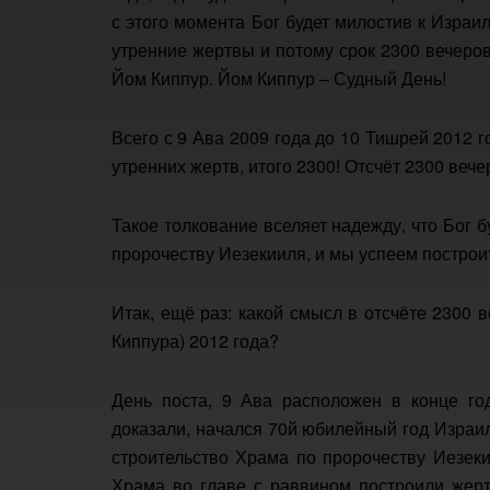
с этого момента Бог будет милостив к Израи
утренние жертвы и потому срок 2300 вечеров 
Йом Киппур. Йом Киппур – Судный День!
Всего с 9 Ава 2009 года до 10 Тишрей 2012 
утренних жертв, итого 2300! Отсчёт 2300 вече
Такое толкование вселяет надежду, что Бог б
пророчеству Иезекииля, и мы успеем построи
Итак, ещё раз: какой смысл в отсчёте 2300 
Киппура) 2012 года?
День поста, 9 Ава расположен в конце го
доказали, начался 70й юбилейный год Израил
строительство Храма по пророчеству Иезекии
Храма во главе с раввином построили жерт