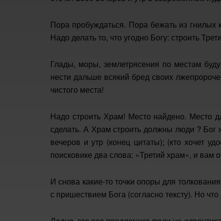
Пора пробуждаться. Пора бежать из гнилых 
Надо делать то, что угодно Богу: строить Тре
Глады, моры, землетрясения по местам буду
нести дальше всякий бред своих лжепророчес
чистого места!
Надо строить Храм! Место найдено. Место д
сделать. А Храм строить должны люди ? Бог ж
вечеров и утр (конец цитаты); (кто хочет у
поисковике два слова: «Третий храм», и вам о
И снова какие-то точки опоры для толкования
с пришествием Бога (согласно тексту). Но чт
Ладно, это все предлагают люди не адвентист