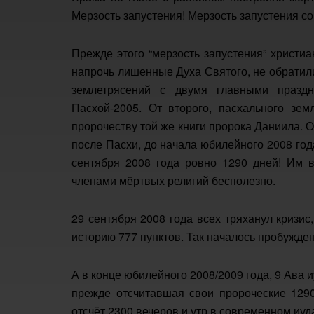
Мерзость запустения! Мерзость запустения с
Прежде этого “мерзость запустения” христи
напрочь лишенные Духа Святого, не обратил
землетрясений с двумя главными праздн
Пасхой-2005. От второго, пасхального зе
пророчеству той же книги пророка Даниила.
после Пасхи, до начала юбилейного 2008 года
сентября 2008 года ровно 1290 дней! Им 
членами мёртвых религий бесполезно.
29 сентября 2008 года всех тряханул кризи
историю 777 пунктов. Так началось пробужде
А в конце юбилейного 2008/2009 года, 9 Ава 
прежде отсчитавшая свои пророческие 1290
отсчёт 2300 вечеров и утр в современном иуд