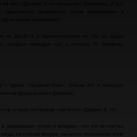
 на текст Даниила 8:14 предлагают богословы. И все
ие единственно правильное. Были предложены и
где истинное толкование?
и на Дан.8:14 и проанализируем их. Мы не будем
ах, которые приводят нас к Антиоху IV Эпифану,
е с одним «пророчеством», вписав его в прошлую
пал на фразу из книги Даниила:
 утр; и тогда святилище очистится» (Даниил, 8, 14).
 в данииловых «утрах и вечерах», что это за счастье
 когда, по словам Кнорра, началось исполнение воли