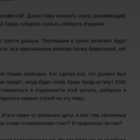
конфессий. Давно пора покинуть секты деноминаций.
тий Храм, собирать святых, собирать Израиля.
т трясти дальше. Опупевшие в своих религиях будут
тв: вся христианская религия полна блевотиной, нет
ля Храма свободно. Бог сделал всё, что должен был
е придёт, когда будет готов Храм. Когда истекут 2300
достовериться в подлинности этой цитаты, наберите в
ткроется немало статей на эту тему).
. И все какие-то реальные даты, и при том, связанные
о за этими толкованиями стоит? И правильны ли они?
ского вероисповедания. Но вот когда что-то подобное