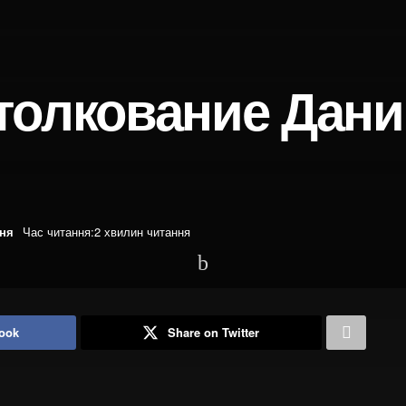
толкование Дан
ння
Час читання:2 хвилин читання
ook
Share on Twitter