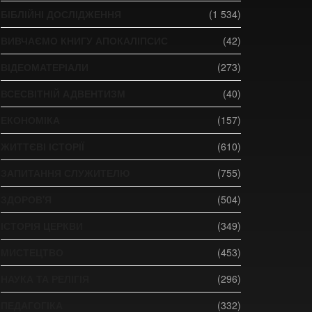
БІБЛІЙНІ ДОСЛІДЖЕННЯ
(1 534)
ВИВЧАЄМО КНИГУ АПОКАЛІПСИС
(42)
ВІДЕОМАТЕРІАЛИ
(273)
ВСЕСВІТНІЙ АДВЕНТИЗМ
(40)
ЕКОНОМІКА
(157)
ЖИТТЄВІ ІСТОРІЇ
(610)
ЗАПИТАННЯ СЛУЖИТЕЛЮ
(755)
ЗДОРОВ'Я
(504)
ІСТОРІЯ ЦЕРКВИ
(349)
МИСТЕЦТВО
(453)
НАУКА ТА РЕЛІГІЯ
(296)
ПЕДАГОГІКА
(332)