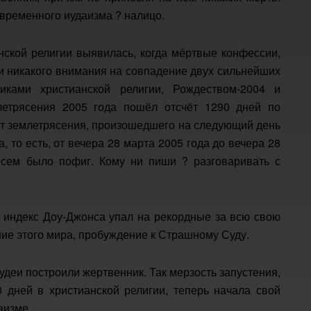
овременного иудаизма ? налицо.
анской религии выявилась, когда мёртвые конфессии,
и никакого внимания на совпадение двух сильнейших
иками христианской религии, Рождеством-2004 и
млетрясения 2005 года пошёл отсчёт 1290 дней по
 От землетрясения, произошедшего на следующий день
, то есть, от вечера 28 марта 2005 года до вечера 28
всем было пофиг. Кому ни пиши ? разговаривать с
с, индекс Доу-Джонса упал на рекордные за всю свою
ние этого мира, пробуждение к Страшному Суду.
иудеи построили жертвенник. Так мерзость запустения,
 дней в христианской религии, теперь начала свой
аизме.