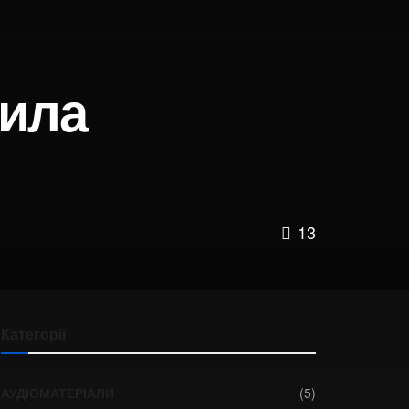
иила
13
Категорії
АУДІОМАТЕРІАЛИ
(5)