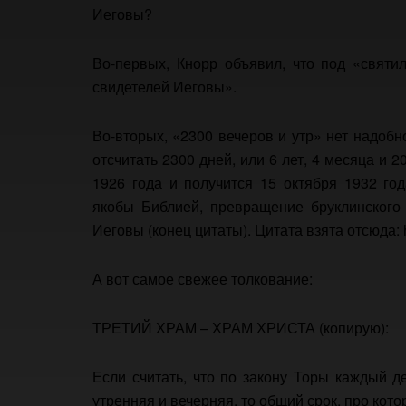
Иеговы?
Во-первых, Кнорр объявил, что под «святи
свидетелей Иеговы».
Во-вторых, «2300 вечеров и утр» нет надоб
отсчитать 2300 дней, или 6 лет, 4 месяца и 
1926 года и получится 15 октября 1932 год
якобы Библией, превращение бруклинского
Иеговы (конец цитаты). Цитата взята отсюда: htt
А вот самое свежее толкование:
ТРЕТИЙ ХРАМ – ХРАМ ХРИСТА (копирую):
Если считать, что по закону Торы каждый 
утренняя и вечерняя, то общий срок, про кот