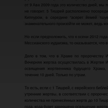
от 9 Ава 2009 года это количество дней, мы 
не говорит. 5 Тишрей расположено посеред
Киппуром, в середине “асерет йемей тшува
знаменательного произойти не может, ведь к
Но если предположить, что к осени 2012 год
Мессианского иудаизма, то оказывается, что в
Дело в том, что в Храме по пророчеству 
Вечерняя жертва осуществилась в Жертве Ии
освящения жертвенника будущего Храма, 
течение 10 дней. Только по утрам.
То есть, если с 1 Тишрей, с еврейского библе
утренние жертвы, в соответствии с пророче
количества не принесённых жертв до 10 Тишр
года, кода будет завершено освящение жертв