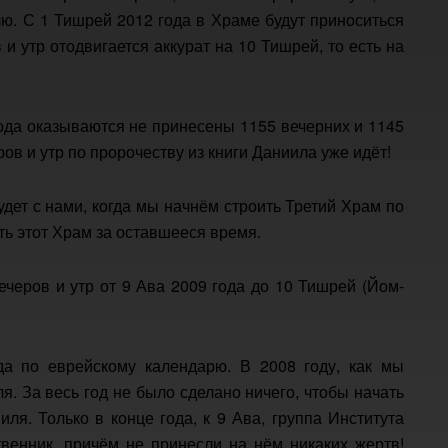
лю. С 1 Тишрей 2012 года в Храме будут приноситься
и утр отодвигается аккурат на 10 Тишрей, то есть на
года оказываются не принесены 1155 вечерних и 1145
ров и утр по пророчеству из книги Даниила уже идёт!
удет с нами, когда мы начнём строить Третий Храм по
ть этот Храм за оставшееся время.
вечеров и утр от 9 Ава 2009 года до 10 Тишрей (Йом-
да по еврейскому календарю. В 2008 году, как мы
я. За весь год не было сделано ничего, чтобы начать
ля. Только в конце года, к 9 Ава, группа Института
венник, причём не принесли на нём никаких жертв!