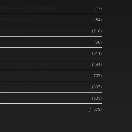
ПРОХАННЯ ПРО МОЛИТВУ
(17)
РЕЛІГІЙНА СВОБОДА
(84)
РЕЦЕНЗІЇ
(216)
СВІТ РЕЛІГІЙ
(66)
СІМ'Я
(311)
СОЦІАЛЬНЕ СЛУЖІННЯ
(444)
СПОСІБ ЖИТТЯ
(1 707)
СУБОТНЯ ШКОЛА
(607)
ЦЕРКВА ТА МЕДІА
(533)
ЦЕРКВА ТА СУСПІЛЬСТВО
(1 579)