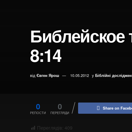
Библейское 
8:14
від
Євген Ярош
10.05.2012
у
Біблійні дослідже
0
0
Share on Faceb
РЕПОСТИ
ПЕРЕГЛЯДИ
Переглядів:
409