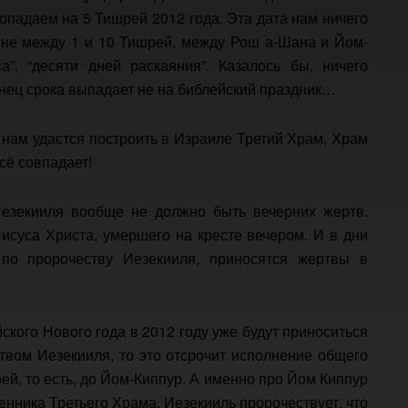
попадаем на 5 Тишрей 2012 года. Эта дата нам ничего
ине между 1 и 10 Тишрей, между Рош а-Шана и Йом-
”, “десяти дней раскаяния”. Казалось бы, ничего
онец срока выпадает не на библейский праздник…
а нам удастся построить в Израиле Третий Храм, Храм
сё совпадает!
Иезекииля вообще не должно быть вечерних жертв.
суса Христа, умершего на кресте вечером. И в дни
по пророчеству Иезекииля, приносятся жертвы в
йского Нового года в 2012 году уже будут приноситься
ством Иезекииля, то это отсрочит исполнение общего
ей, то есть, до Йом-Киппур. А именно про Йом Киппур
енника Третьего Храма, Иезекииль пророчествует, что