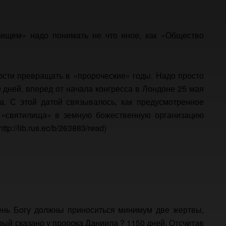
лищем» надо понимать не что иное, как «Общество
ности превращать в «пророческие» годы. Надо просто
20 дней, вперед от начала конгресса в Лондоне 25 мая
а. С этой датой связывалось, как предусмотренное
 «святилища» в земную божественную организацию
p://lib.rus.ec/b/263883/read)
день Богу должны приноситься минимум две жертвы,
орый сказано у пророка Даниила ? 1150 дней. Отсчитав