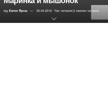
Маринка и мышонок
від
Євген Ярош
30.04.2012
Час читання:2 хвилин читання
0
РЕПОСТИ
Переглядів:
14
Маринка сидела за маленьким столиком и рисовала
свою любимую картинку – домик, солнце, зелёную
травку и папу, маму и себя возле домика на полянке.
Она весело напевала песенку, которой её научила
совсем недавно бабушка.
«Пусть всегда будет небо,
Пусть всегда будет солнце,
Пусть всегда будет мама,
Пусть всегда буду я!»