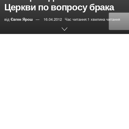
Церкви по вопросу брака
від
Євген Ярош
16.04.2012
Час читання:1 хвилина читання
0
РЕПОСТИ
Переглядів:
13
Проблемы брака могут получить свое истинное
освещение только тогда, когда они рассматриваются
через призму идеального брака, установленного Богом.
Институт брака был учрежден в Едеме и получил
подтверждение через Иисуса Христа в качестве
моногамного и гетеросексуального пожизненного
союза любящих супругов — мужчины и женщины.
Кульминационным моментом творческой активности
Бога было сотворение человека, мужчины и женщины,