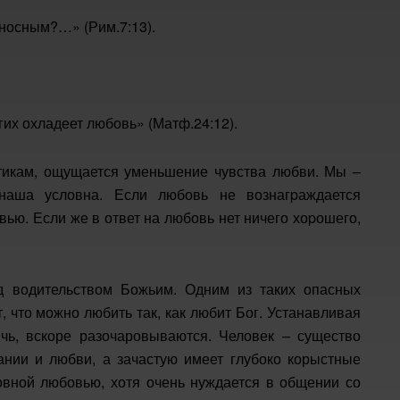
оносным?…» (Рим.7:13).
гих охладеет любовь» (Матф.24:12).
отикам, ощущается уменьшение чувства любви. Мы –
 наша условна. Если любовь не вознагpаждается
ью. Если же в ответ на любовь нет ничего хоpошего,
д водительством Божьим. Одним из таких опасных
т, что можно любить так, как любит Бог. Устанавливая
чь, вскоре разочаровываются. Человек – существо
нии и любви, а зачастую имеет глубоко корыстные
овной любовью, хотя очень нуждается в общении со