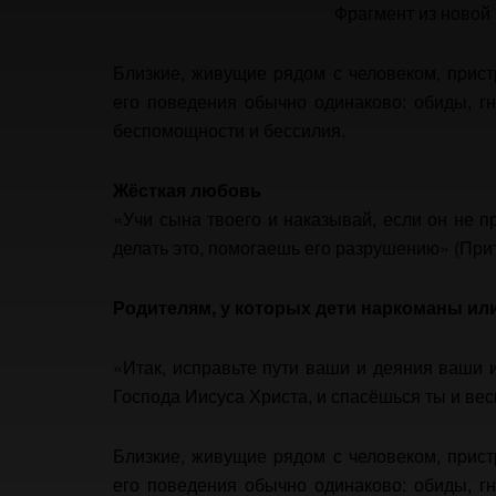
Фрагмент из новой
Близкие, живущие pядом с человеком, пpист
его поведения обычно одинаково: обиды, г
беспомощности и бессилия.
Жёсткая любовь
«Учи сына твоего и наказывай, если он не 
делать это, помогаешь его разрушению» (Притч
Родителям, у которых дети наркоманы ил
«Итак, исправьте пути ваши и деяния ваши 
Господа Иисуса Христа, и спасёшься ты и весь
Близкие, живущие pядом с человеком, пpист
его поведения обычно одинаково: обиды, г