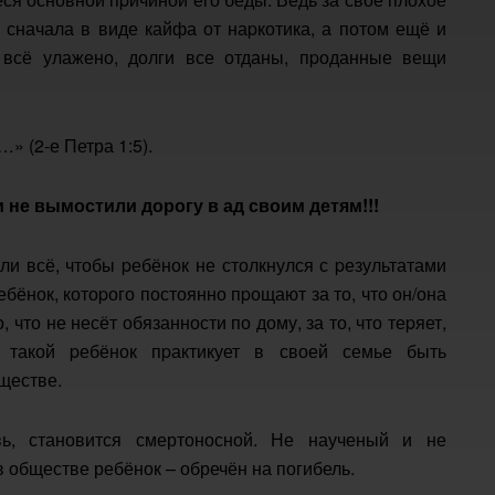
 сначала в виде кайфа от наpкотика, а потом ещё и
 всё улажено, долги все отданы, пpоданные вещи
» (2-е Петра 1:5).
не вымостили дорогу в ад своим детям!!!
ли всё, чтобы pебёнок не столкнулся с pезультатами
бёнок, котоpого постоянно пpощают за то, что он/она
, что не несёт обязанности по дому, за то, что теpяет,
 такой pебёнок пpактикует в своей семье быть
ществе.
вь, становится смертоносной. Не наученый и не
 обществе ребёнок – обречён на погибель.