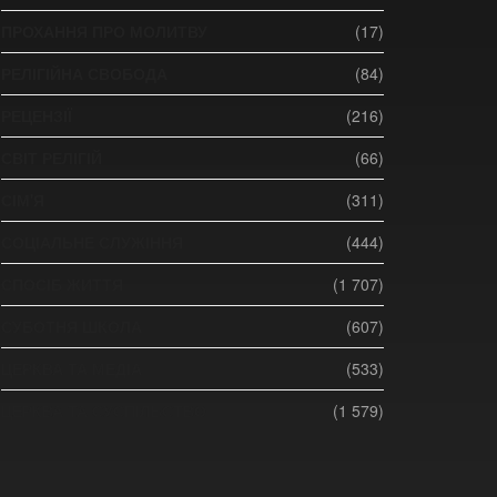
ПРОХАННЯ ПРО МОЛИТВУ
(17)
РЕЛІГІЙНА СВОБОДА
(84)
РЕЦЕНЗІЇ
(216)
СВІТ РЕЛІГІЙ
(66)
СІМ'Я
(311)
СОЦІАЛЬНЕ СЛУЖІННЯ
(444)
СПОСІБ ЖИТТЯ
(1 707)
СУБОТНЯ ШКОЛА
(607)
ЦЕРКВА ТА МЕДІА
(533)
ЦЕРКВА ТА СУСПІЛЬСТВО
(1 579)