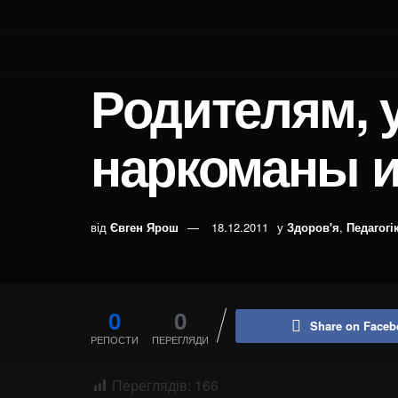
Родителям, 
наркоманы и
від
Євген Ярош
18.12.2011
у
Здоров'я
,
Педагогі
0
0
Share on Faceb
РЕПОСТИ
ПЕРЕГЛЯДИ
Переглядів:
166