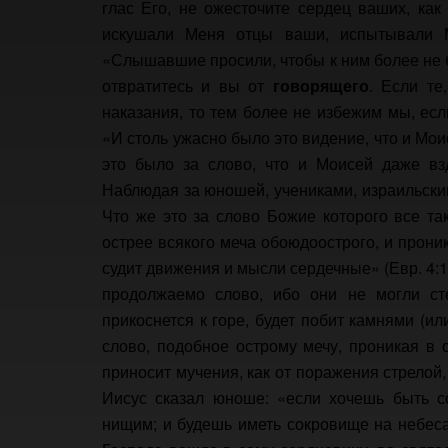
глас Его, не ожесточите сердец ваших, как
искушали Меня отцы ваши, испытывали Ме
«Слышавшие просили, чтобы к ним более не 
отвратитесь и вы от
говорящего
. Если те
наказания, то тем более не избежим мы, ес
«И столь ужасно было это видение, что и Моисе
это было за слово, что и Моисей даже вз
Наблюдая за юношей, учениками, израильски
Что же это за слово Божие которого все т
острее всякого меча обоюдоострого, и проник
судит движения и мысли сердечные» (Евр. 4:
продолжаемо слово, ибо они не могли сте
прикоснется к горе, будет побит камнями (ил
слово, подобное острому мечу, проникая в 
приносит мучения, как от поражения стрелой,
Иисус сказал юноше: «если хочешь быть с
нищим; и будешь иметь сокровище на небеса