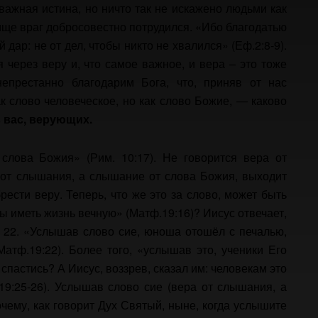
важная истина, но ничто так не искажено людьми как
рище враг добросовестно потрудился. «Ибо благодатью
 дар: не от дел, чтобы никто не хвалился» (Еф.2:8-9).
 через веру и, что самое важное, и вера – это тоже
епрестанно благодарим Бога, что, приняв от нас
к слово человеческое, но как слово Божие, — каково
в
вас,
верующих.
слова Божия» (Рим. 10:17). Не говорится вера от
 от слышания,
а слышание от слова Божия, выходит
ести веру. Теперь, что же это за слово, может быть
бы иметь жизнь вечную» (Матф.19:16)? Иисус отвечает,
 22. «Услышав слово сие, юноша отошёл с печалью,
атф.19:22). Более того, «услышав это, ученики Его
 спастись? А Иисус, воззрев, сказал им: человекам это
9:25-26). Услышав слово сие (вера от слышания, а
очему, как говорит Дух Святый, ныне, когда услышите