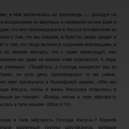
лие, в чём заключалась их проповедь: «…досадуя на
се воскресение из мёртвых; и наложили на них руки и
Видим, что они проповедовали в Иисусе воскресение из
вали о том, что мы помрём, и Христос скоро придёт и
дёт о том, что люди являются ходячими мертвецами, и
мы не можем молчать, что с нами происходит, нас
охновение мы даже не можем этим поделиться. А люди
и отвечают: «Покайтесь, и Господь воскресит вас из
Павел, по сути дела, проповедовал то же самое.
но ярко прозвучала в Коринфской церкви. «Ибо мы
ади Иисуса, чтобы и жизнь Иисусова открылась в
 выше он говорит: «Всегда носим в теле мёртвость
ылась в теле нашем» (2Кор.4:10).
носим в теле мёртвость Господа Иисуса»? Коринф
етали различные группы шоу-бизнеса, которые