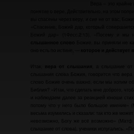
Вера – это крайне 
понятие о вере. Действительно, на этом поп
вы спасены через веру, и сие не от вас, Божий
«Спасение, Божий дар, который совершается
Божий дар» (1Фесс.2:13). «Посему и мы н
слышанное
слово
Божие, вы приняли не ка
оно есть по истине, —
которое
и
действует
Итак,
вера
от
слышания
, а слышание от 
слышания слова Божия, говорится что вера
слово Божие очень важно, если мы хотим обр
Библия? «Итак, что сделать мне доброго, что
и наблюдаем далее за реакцией юноши стих
потому что у него было большое имение» (М
весьма изумились и сказали: так кто же может
невозможно, Богу же всё возможно» (Матф.1
слышание от слова), ученики испугались. «П