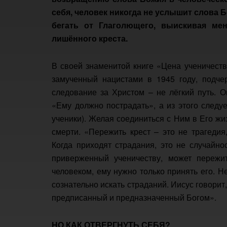
себя,
человек
никогда
не
услышит
слова
Б
бегать
от
Глаголющего,
выискивая
мен
лишённого
креста.
В своей знаменитой книге «Цена ученичест
замученный нацистами в 1945 году, подче
следование за Христом – не лёгкий путь. О
«Ему должно пострадать», а из этого следуе
ученики). Желая соединиться с Ним в Его ж
смерти. «Пережить крест – это не трагедия
Когда приходят страдания, это не случайн
приверженный ученичеству, может пережит
человеком, ему нужно только принять его. Не
сознательно искать страданий. Иисус говорит,
предписанный и предназначенный Богом».
НО
КАК
ОТВЕРГНУТЬ
СЕБЯ?