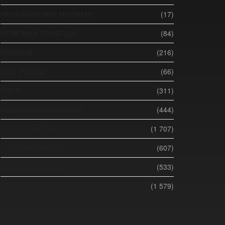
ПРОХАННЯ ПРО МОЛИТВУ
(17)
РЕЛІГІЙНА СВОБОДА
(84)
РЕЦЕНЗІЇ
(216)
СВІТ РЕЛІГІЙ
(66)
СІМ'Я
(311)
СОЦІАЛЬНЕ СЛУЖІННЯ
(444)
СПОСІБ ЖИТТЯ
(1 707)
СУБОТНЯ ШКОЛА
(607)
ЦЕРКВА ТА МЕДІА
(533)
ЦЕРКВА ТА СУСПІЛЬСТВО
(1 579)