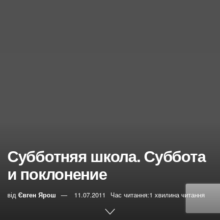
Субботняя школа. Суббота
и поклонение
від
Євген Ярош
11.07.2011
Час читання:1 хвилина читання