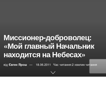
Миссионер-доброволец:
«Мой главный Начальник
находится на Небесах»
від
Євген Ярош
18.06.2011
Час читання:2 хвилин читання
0
РЕПОСТИ
Переглядів:
13
Меня зовут Олег Лысенко. Я совершаю служение