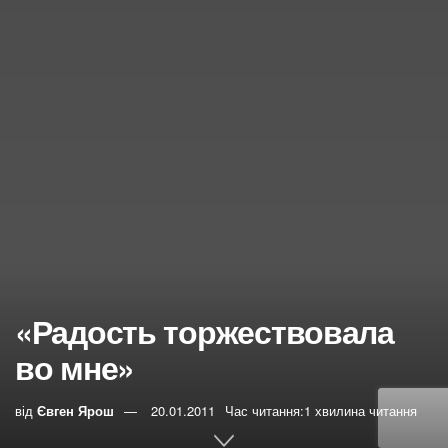
«Радость торжествовала
во мне»
від
Євген Ярош
20.01.2011
Час читання:1 хвилина читання