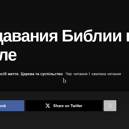
авания Библии 
ле
осіб життя
,
Церква та суспільство
Час читання:1 хвилина читання
ook
Share on Twitter