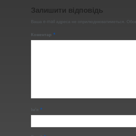
Залишити відповідь
Ваша e-mail адреса не оприлюднюватиметься.
Обов
Коментар
*
Ім'я
*