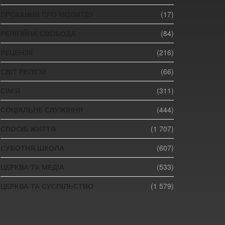
ПРОХАННЯ ПРО МОЛИТВУ
(17)
РЕЛІГІЙНА СВОБОДА
(84)
РЕЦЕНЗІЇ
(216)
СВІТ РЕЛІГІЙ
(66)
СІМ'Я
(311)
СОЦІАЛЬНЕ СЛУЖІННЯ
(444)
СПОСІБ ЖИТТЯ
(1 707)
СУБОТНЯ ШКОЛА
(607)
ЦЕРКВА ТА МЕДІА
(533)
ЦЕРКВА ТА СУСПІЛЬСТВО
(1 579)