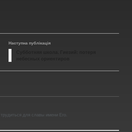
Наступна публікація
Субботняя школа. Гиезий: потеря
небесных ориентиров
 трудиться для славы имени Его.