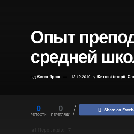
Опыт препод
средней шко
від
Євген Ярош
13.12.2010
у
Життєві історії
,
Сп
0
0
Share on Faceb
РЕПОСТИ
ПЕРЕГЛЯДИ
Переглядів:
17