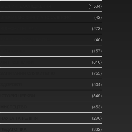
БІБЛІЙНІ ДОСЛІДЖЕННЯ
(1 534)
ВИВЧАЄМО КНИГУ АПОКАЛІПСИС
(42)
ВІДЕОМАТЕРІАЛИ
(273)
ВСЕСВІТНІЙ АДВЕНТИЗМ
(40)
ЕКОНОМІКА
(157)
ЖИТТЄВІ ІСТОРІЇ
(610)
ЗАПИТАННЯ СЛУЖИТЕЛЮ
(755)
ЗДОРОВ'Я
(504)
ІСТОРІЯ ЦЕРКВИ
(349)
МИСТЕЦТВО
(453)
НАУКА ТА РЕЛІГІЯ
(296)
ПЕДАГОГІКА
(332)