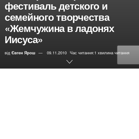
фестиваль детского и
семейного творчества
«Жемчужина в ладонях
Иисуса»
від
Євген Ярош
09.11.2010
Час читання:1 хвилина читання
0
РЕПОСТИ
Переглядів:
14
На фестиваль (седьмого ноября) съехались
ребята из Токмака, Гуляйполя, Каменки-Днепровской,
Мариуполя, Днепрорудного, Васильевки, Запорожья и
гости – из Никополя и Днепропетровска.