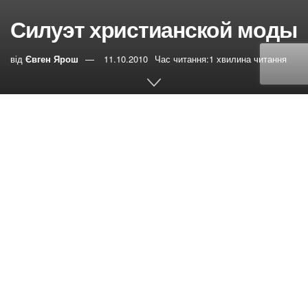
Силуэт христианской моды
від
Євген Ярош
11.10.2010
Час читання:1 хвилина читання
0
РЕПОСТИ
Переглядів:
19
Мне много раз приходилось слышать
рассуждения о том, как НЕ должны выглядеть
христиане, убеждая нас в том, что большое внимание к
внешности уводит нас от главного, от вечного: «Нужно
бы попроще, поскромнее». На одних запретах долго не
продержишься. То ли дело мир с его индустрией моды,
пробуя на прочность наши принципы, всегда готов дать