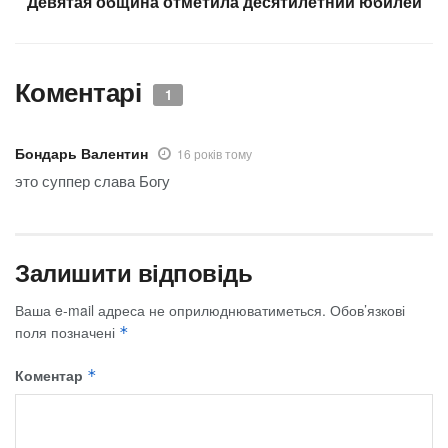
Девятая община отметила десятилетний юбилей
Коментарі
1
Бондарь Валентин
16 років тому
это суппер слава Богу
Залишити відповідь
Ваша e-mail адреса не оприлюднюватиметься.
Обов’язкові
поля позначені
*
Коментар
*