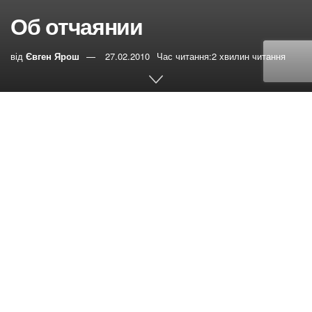
Об отчаянии
від
Євген Ярош
27.02.2010
Час читання:2 хвилин читання
0
РЕПОСТИ
Переглядів:
82
«Норвежцы нас опередили – Амундсен
оказался первым у полюса! Чудовищное
разочарование! Все муки, тяготы – ради чего? Я с
ужасом думаю об обратной дороге…» Это слова из
дневника Роберта Скотта, руководителя британской
экспедиции по покорению Южного полюса. Его
опередил норвежец Руал Амудсен – тщеславный