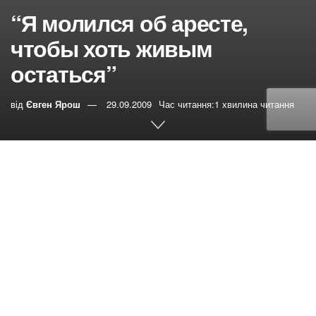
“Я молился об аресте,
чтобы хоть живым
остаться”
від
Євген Ярош
29.09.2009
Час читання:1 хвилина читання
0
РЕПОСТИ
Переглядів:
12
Возможно, я своим опытом открою кому-то дверь
надежды, как в своё время мне послужили, и я —
благодаря Богу — трезв. Родился я в Харькове. В силу
обстоятельств мой отец употреблял наркотики, и когда
мне было лет 15, я тоже пристрастился к ним. Как у
всех наркоманов, были проблемы с законом, не один