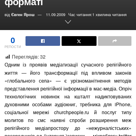
форматі
від
Євген Ярош
11.09.2009
Час читання:1 хвилина читання
0
РЕПОСТИ
Переглядів:
32
Одним із проявів медіатизації сучасного релігійного
життя — його трансформації під впливом законів
«глобального села» — є урізноманітнення методів
представлення релігійної інформації в мас-медіа. Опріч
технологічних новинок на кшталт надиктовуваних
духовними особами аудіокниг, требника для iPhone,
соціальної мережі churchpeople.ru й послуг типу
молитов по смс наявні спроби розширення меж
релігійного медіапростору до «нежурналістських»
посередників од (інтернет-)записки — мікроблогу twitter