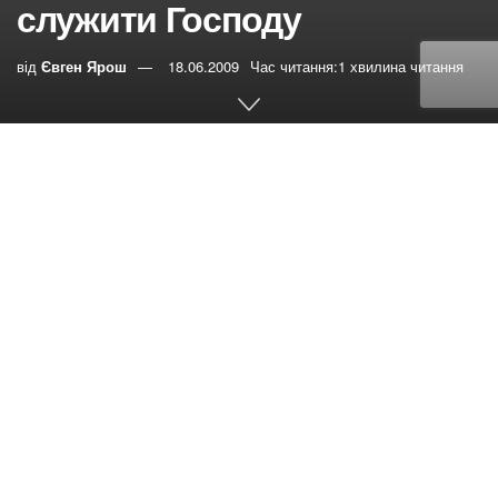
служити Господу
від
Євген Ярош
18.06.2009
Час читання:1 хвилина читання
0
РЕПОСТИ
Переглядів:
40
12-13 червня у літньому театрі м. Чернівці відбувся
місіонерський конгрес за участю Себастьяна Цирцереу
– директора адвентистской місії
Pilgrim Relief Society
,
яка працює для племен, що проживають у віддалених
та ізольованих місцях планети. Пастор Себастьян
побував в 42 країнах світу і свідчив про Христа
бушменам Намібії, пігмеям Конго, ескімосам Арктики,
остров’янам Вануату в Тихому океані, жителям племен,