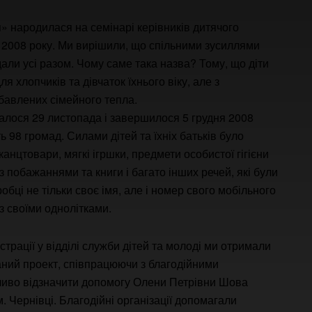
я» народилася на семінарі керівників дитячого
 2008 року. Ми вирішили, що спільними зусиллями
дали усі разом. Чому саме така назва? Тому, що діти
 хлопчиків та дівчаток їхнього віку, але з
авлених сімейного тепла.
чалося 29 листопада і завершилося 5 грудня 2008
ь 98 громад. Силами дітей та їхніх батьків було
канцтовари, мягкі ігршки, предмети особистої гігієни
 з побажаннями та книги і багато інших речей, які були
обці не тільки своє імя, але і номер свого мобільного
з своїми однолітками.
страції у відділі служби дітей та молоді ми отримали
аний проект, співпрацюючи з благодійними
обливо відзначити допомогу Олени Петрівни Шова
м. Чернівці. Благодійні організації допомагали