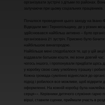
організувати зустрічі з дітьми по районах. Во
залучаючи при цьому соціальних працівників.
Почалося проведення цього заходу на Івано-Фр
Відвідали ми і Тернопільщину, де у різних місц
здійснювався найбільш активно – було організ
організована 21 зустріч. Приємно було бачити 
найбільшою винагородою.
Найбільше мені сподобалося те, що у цій акції
віддавали батькам кошти, які вони довгий ча
чогось іншого, і пропонували придбати щось дл
у коробку свою саму улюблену іграшку і робили
Кожна громада сумлінно віднеслася до організа
підхід і робилося все можливе, щоб відкрити
оформленні. На кожній коробці була наклейка 
серця»». Керівники дитячого служіння гарно пі
вірші, ставили сценки, приймали участь в розд