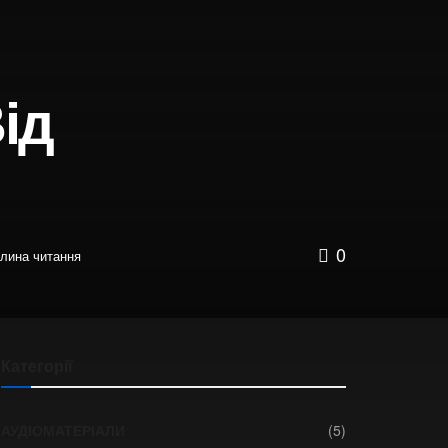
ід
0
илина читання
Категорії
АУДІОМАТЕРІАЛИ
(5)