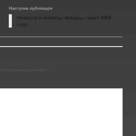
Наступна публікація
Новости и анонсы: январь – март 2009
года
’язкові поля позначені
*