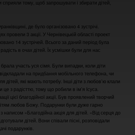
ни сприяли тому, щоб запрошувати і збирати дітей,
анківщині, де було організовано 4 зустрічі.
ях провели 3 акції. У Чернівецькій області проект
овано 14 зустрічей. Всього за даний період була
радість в очах дітей. Їх усмішки були для нас
 брала участь уся сімя. Були випадки, коли діти
с відкладали на придбання мобільного телефона, чи
я дітей, які мають потребу. Інші діти з любов’ю клали
 це з радісттю, тому що робили в ім’я Ісуса.
ції цієї благодійної акції. Був проявлений творчий
 дітям любов Божу. Подарунки були дуже гарно
з написом «Благодійна акція для дітей. «Від серця до
дготували дітей. Вони співали пісні, розповідали
ачі подарунків.