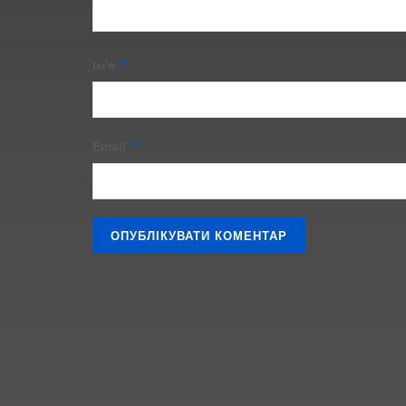
Ім'я
*
Email
*