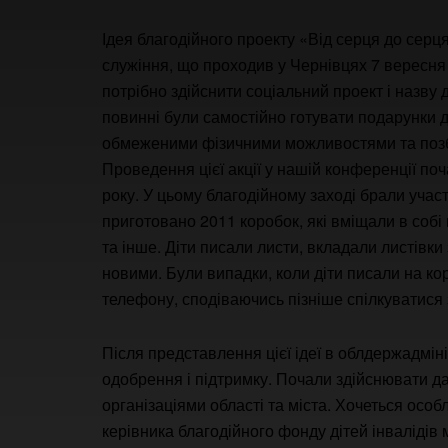
Ідея благодійного проекту «Від серця до серц
служіння, що проходив у Чернівцях 7 вересня
потрібно здійснити соціальний проект і назву 
повинні були самостійно готувати подарунки для
обмеженими фізичними можливостями та позб
Проведення цієї акції у нашій конференції по
року. У цьому благодійному заході брали участ
приготовано 2011 коробок, які вміщали в собі 
та інше. Діти писали листи, вкладали листівки
новими. Були випадки, коли діти писали на кор
телефону, сподіваючись пізніше спілкуватися 
Після представлення цієї ідеї в облдержадміні
одобрення і підтримку. Почали здійснювати д
організаціями області та міста. Хочеться ос
керівника благодійного фонду дітей інвалідів 