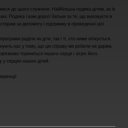
ився до цього служіння. Найбільша подяка дітям, за їх
их. Подяка і вам дорогі батьки за те, що виховуєте в
асторам за допомогу і підтримку в проведенні цієї
ограми раділи як діти, так і ті, хто ними опікується.
еконують нас у тому, що цю справу ми робили не дарма.
язково торкнеться іншого серця і зігріє його.
 у серцях наших дітей.
ференції