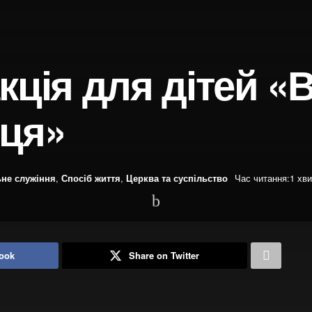
кція для дітей «В
рця»
ьне служіння
,
Спосіб життя
,
Церква та суспільство
Час читання:1 хв
ook
Share on Twitter