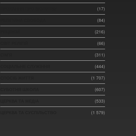
ПРОХАННЯ ПРО МОЛИТВУ
(17)
РЕЛІГІЙНА СВОБОДА
(84)
РЕЦЕНЗІЇ
(216)
СВІТ РЕЛІГІЙ
(66)
СІМ'Я
(311)
СОЦІАЛЬНЕ СЛУЖІННЯ
(444)
СПОСІБ ЖИТТЯ
(1 707)
СУБОТНЯ ШКОЛА
(607)
ЦЕРКВА ТА МЕДІА
(533)
ЦЕРКВА ТА СУСПІЛЬСТВО
(1 579)