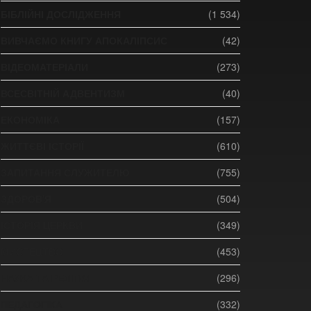
БІБЛІЙНІ ДОСЛІДЖЕННЯ
(1 534)
ВИВЧАЄМО КНИГУ АПОКАЛІПСИС
(42)
ВІДЕОМАТЕРІАЛИ
(273)
ВСЕСВІТНІЙ АДВЕНТИЗМ
(40)
ЕКОНОМІКА
(157)
ЖИТТЄВІ ІСТОРІЇ
(610)
ЗАПИТАННЯ СЛУЖИТЕЛЮ
(755)
ЗДОРОВ'Я
(504)
ІСТОРІЯ ЦЕРКВИ
(349)
МИСТЕЦТВО
(453)
НАУКА ТА РЕЛІГІЯ
(296)
ПЕДАГОГІКА
(332)