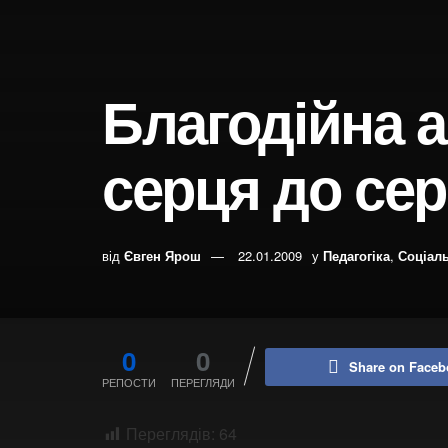
Благодійна а
серця до се
від
Євген Ярош
22.01.2009
у
Педагогіка
,
Соціал
0
0
Share on Faceb
РЕПОСТИ
ПЕРЕГЛЯДИ
Переглядів:
64