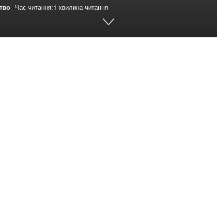
ство
Час читання:1 хвилина читання
book
Share on Twitter
е на ул. Мира 3, состоится общегородская
ого года. Начало в 16:00.
орум, который будет проходить с 30 января по 1
ние.
ерском и социальном служении.
нии.