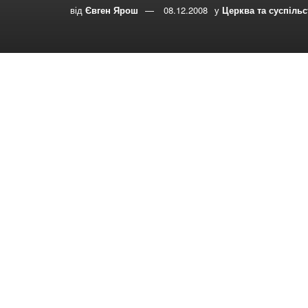
від
Євген Ярош
08.12.2008
у
Церква та суспіль
0
0
Share on Face
РЕПОСТИ
ПЕРЕГЛЯДИ
Переглядів:
20
– В Харькове, 28 декабря, в Молитвенном Дом
молодежная встреча посвященная встрече Нов
– Приглашаем на адвентистский молодежный ф
февраля.
Цели форума:
– Объединить молодежь вокруг Христа.
– Развивать эффективное молодежное служе
– Познакомить с новыми методами в миссион
– Развивать творчество в молодежном служе