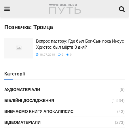
Позначка:
Троица
Вопрос пастору: Где был Бог-Сын пока Иисус
Христос был мёртв 3 дня?
18.07.2018
0
0
Категорії
АУДІОМАТЕРІАЛИ
(5)
БІБЛІЙНІ ДОСЛІДЖЕННЯ
(1 534)
ВИВЧАЄМО КНИГУ АПОКАЛІПСИС
(42)
ВІДЕОМАТЕРІАЛИ
(273)